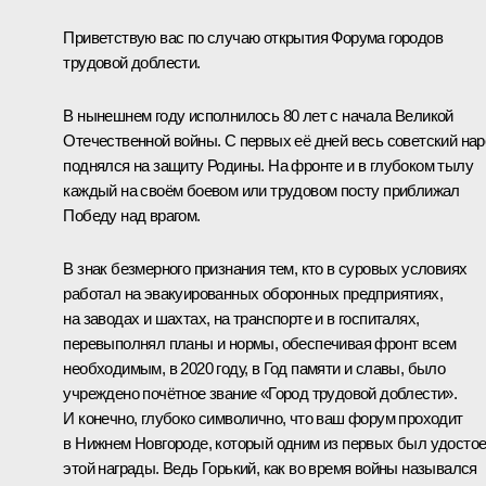
Приветствую вас по случаю открытия Форума городов
трудовой доблести.
В нынешнем году исполнилось 80 лет с начала Великой
Отечественной войны. С первых её дней весь советский на
поднялся на защиту Родины. На фронте и в глубоком тылу
каждый на своём боевом или трудовом посту приближал
Победу над врагом.
В знак безмерного признания тем, кто в суровых условиях
работал на эвакуированных оборонных предприятиях,
на заводах и шахтах, на транспорте и в госпиталях,
перевыполнял планы и нормы, обеспечивая фронт всем
необходимым, в 2020 году, в Год памяти и славы, было
учреждено почётное звание «Город трудовой доблести».
И конечно, глубоко символично, что ваш форум проходит
в Нижнем Новгороде, который одним из первых был удосто
этой награды. Ведь Горький, как во время войны назывался