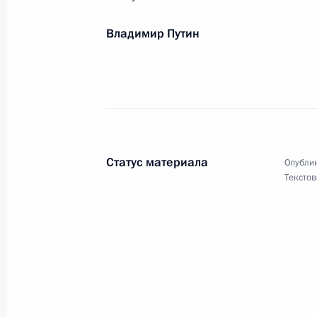
Участникам, организаторам и гост
студенческого чемпионата по про
Владимир Путин
1 октября 2021 года, 12:00
Коллективу Государственной транс
1 октября 2021 года, 11:30
Статус материала
Опублик
Текстов
Коллективу и ветеранам вятского 
1 октября 2021 года, 11:00
Участникам Шестой международной