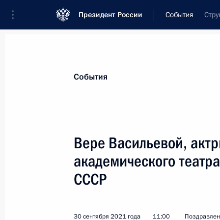
Президент России
События
Стру
Президент
Администрация
Государст
Новости
Стенограммы
Поездки
Те
События
Показа
Вере Васильевой, акт
академического театра
А.Ю.Горячкиной, А.К.Костенюк, Е.А
cборной команде России, победи
СССР
по шахматам среди женщин в Ситже
2 октября 2021 года, 18:00
30 сентября 2021 года
11:00
Поздравлен