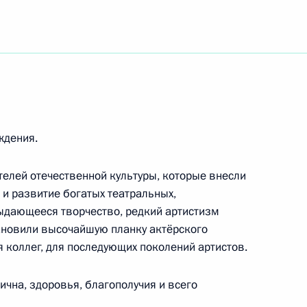
трострой»
ждения.
телей отечественной культуры, которые внесли
и развитие богатых театральных,
ыдающееся творчество, редкий артистизм
енной церемонии награждения премией
ановили высочайшую планку актёрского
 «Возвращение в жизнь»
 коллег, для последующих поколений артистов.
на, здоровья, благополучия и всего