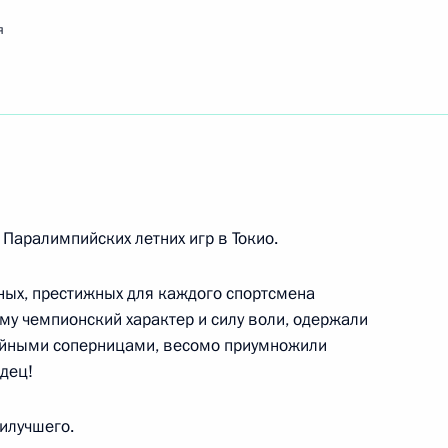
Паралимпийских летних игр в Токио
сциплине 100 метров брассом
я
аралимпийских летних игр в Токио
!
сциплине 150 метров комплексное плавание
 Паралимпийских летних игр в Токио.
ых, престижных для каждого спортсмена
е XVI Паралимпийских летних игр в Токио
му чемпионский характер и силу воли, одержали
еннису в личном разряде среди женщин
тойными соперницами, весомо приумножили
дец!
илучшего.