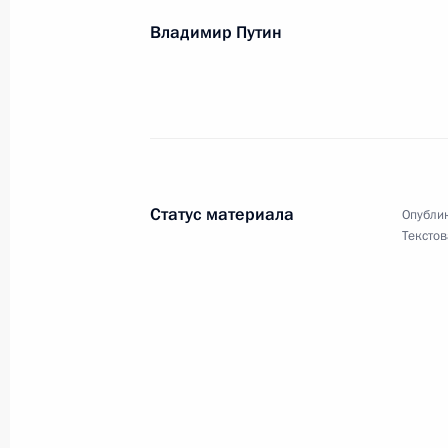
Александру Яремчуку, победителю X
Владимир Путин
в соревнованиях по лёгкой атлетик
28 августа 2021 года, 12:00
Жителям Калуги и Калужской облас
28 августа 2021 года, 11:00
Статус материала
Опублик
Текстов
Участникам, организаторам и гос
фестиваля «Спасская башня – 2021
27 августа 2021 года, 19:00