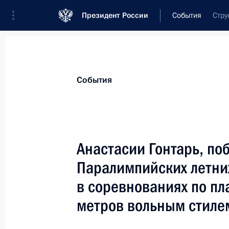
Президент России
События
Стру
Президент
Администрация
Государст
Новости
Стенограммы
Поездки
Те
События
Показа
Анастасии Гонтарь, по
Паралимпийских летних
Касым-Жомарту Токаеву, Президент
в соревнованиях по пл
28 августа 2021 года, 14:20
метров вольным стиле