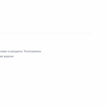
VI Паралимпийских летних игр в Токио
е в дисциплине бег на 1500 метров
ти
ован в разделе:
Телеграммы
ая версия
тям Международного военно-музыкального
»