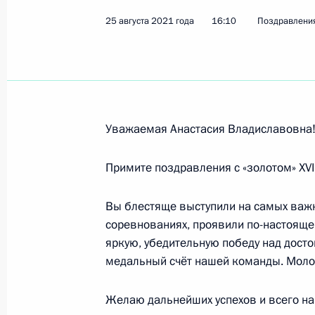
Андрею Граничке, победителю XVI 
25 августа 2021 года
в соревнованиях по плаванию в ди
16:10
Поздравлени
28 августа 2021 года, 14:00
Роману Жданову, победителю XVI П
Уважаемая Анастасия Владиславовна
в соревнованиях по плаванию в ди
28 августа 2021 года, 13:00
Примите поздравления с «золотом» XVI
Вы блестяще выступили на самых важн
Елене Прокофьевой, победительниц
соревнованиях, проявили по-настояще
в соревнованиях по настольному т
яркую, убедительную победу над дос
медальный счёт нашей команды. Моло
28 августа 2021 года, 12:10
Желаю дальнейших успехов и всего на