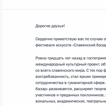
Участникам церемонии открытия п
16 июля 2021 года, 15:30
Дорогие друзья!
Участникам и гостям XXX Междунар
в Витебске»
Сердечно приветствую вас по случаю 
фестиваля искусств «Славянский базар
15 июля 2021 года, 19:00
Ровно тридцать лет назад в гостепри
международный культурный проект, о
Франку-Вальтеру Штайнмайеру, Фе
со всего славянского мира. С тех пор
Республики Германия, Ангеле Мер
востребованность, стал ярким пример
Республики Германия
сотрудничества в гуманитарной сфере.
базар» развивается, расширяет творч
15 июля 2021 года, 18:10
участников и преданных поклонников,
вокальных, академических, театральн