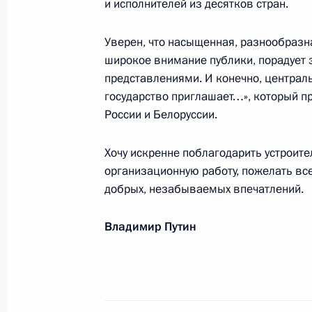
и исполнителей из десятков стран.
Коллективу АО «Росгеология»
15 июля 2021 года, 09:15
Уверен, что насыщенная, разнообраз
широкое внимание публики, порадует
представлениями. И конечно, централ
государство приглашает…», который п
Читателям научно-популярного ко
России и Белоруссии.
15 июля 2021 года, 09:00
Хочу искренне поблагодарить устроит
организационную работу, пожелать вс
Бархаму Ахмеду Салеху, Президенту
добрых, незабываемых впечатлений.
13 июля 2021 года, 13:45
Владимир Путин
Коллективу Российского академиче
13 июля 2021 года, 13:00