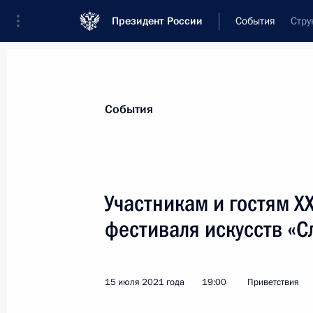
Президент России
События
Стру
Президент
Администрация
Государст
Новости
Стенограммы
Поездки
Те
События
Показа
Участникам и гостям 
фестиваля искусств «С
Работникам и ветеранам горно-мет
18 июля 2021 года, 09:00
15 июля 2021 года
19:00
Приветствия