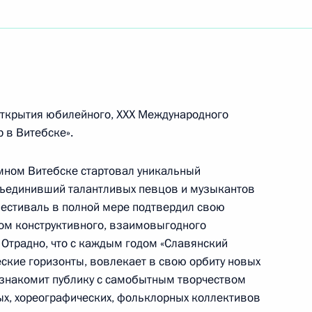
амятника Андрею Дементьеву
одного фестиваля искусств «Славянский базар
открытия юбилейного, XXX Международного
 в Витебске».
имном Витебске стартовал уникальный
бъединивший талантливых певцов и музыкантов
деральному президенту Федеративной
 фестиваль в полной мере подтвердил свою
кель, Федеральному канцлеру Федеративной
ом конструктивного, взаимовыгодного
 Отрадно, что с каждым годом «Славянский
еские горизонты, вовлекает в свою орбиту новых
 знакомит публику с самобытным творчеством
ых, хореографических, фольклорных коллективов