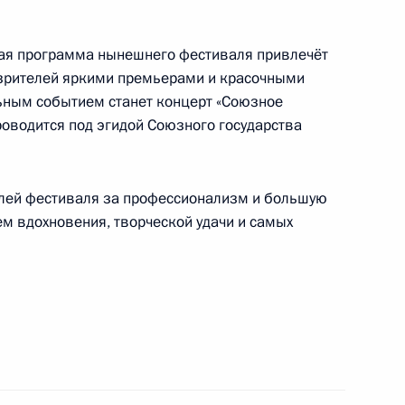
ная программа нынешнего фестиваля привлечёт
 зрителей яркими премьерами и красочными
ьным событием станет концерт «Союзное
роводится под эгидой Союзного государства
мментария к Конституции Российской Федерации
елей фестиваля за профессионализм и большую
ем вдохновения, творческой удачи и самых
 Республики Ирак
ского молодёжного театра