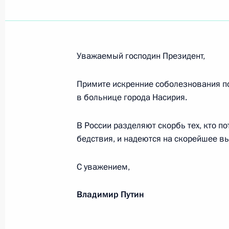
Участникам церемонии открытия п
16 июля 2021 года, 15:30
Уважаемый господин Президент,
Участникам и гостям XXX Междунар
в Витебске»
Примите искренние соболезнования по
в больнице города Насирия.
15 июля 2021 года, 19:00
В России разделяют скорбь тех, кто по
бедствия, и надеются на скорейшее в
Франку-Вальтеру Штайнмайеру, Фе
Республики Германия, Ангеле Мер
С уважением,
Республики Германия
15 июля 2021 года, 18:10
Владимир Путин