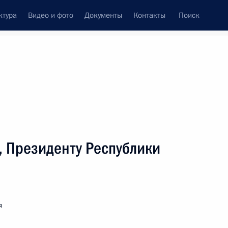
ктура
Видео и фото
Документы
Контакты
Поиск
венный Совет
Совет Безопасности
Комиссии и советы
леграммы
Сведения о Президенте
Июль, 2021
ть следующие материалы
, Президенту Республики
аллургического комплекса России
я