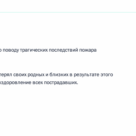
амятника Андрею Дементьеву
одного фестиваля искусств «Славянский базар
 поводу трагических последствий пожара
терял своих родных и близких в результате этого
ыздоровление всех пострадавших.
деральному президенту Федеративной
кель, Федеральному канцлеру Федеративной