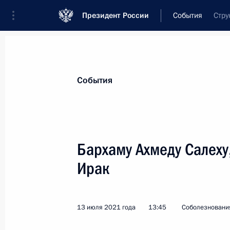
Президент России
События
Стру
Президент
Администрация
Государст
Новости
Стенограммы
Поездки
Те
События
Показа
Бархаму Ахмеду Салеху
Ирак
Работникам и ветеранам горно-мет
18 июля 2021 года, 09:00
13 июля 2021 года
13:45
Соболезновани