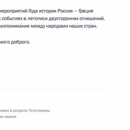
мментария к Конституции Российской Федерации
ероприятий Года истории Россия – Греция
 событиях в летописи двусторонних отношений,
имопонимания между народами наших стран.
 Республики Ирак
мого доброго.
ского молодёжного театра
ован в разделе:
Телеграммы
го форума «Здоровье нации – основа
ая версия