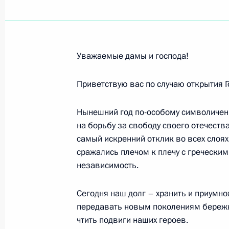
Участникам и гостям XXX Междунар
в Витебске»
15 июля 2021 года, 19:00
Уважаемые дамы и господа!
Франку-Вальтеру Штайнмайеру, Фе
Приветствую вас по случаю открытия Г
Республики Германия, Ангеле Мер
Республики Германия
Нынешний год по-особому символичен:
на борьбу за свободу своего отечеств
15 июля 2021 года, 18:10
самый искренний отклик во всех слоя
сражались плечом к плечу с греческим
независимость.
Коллективу АО «Росгеология»
15 июля 2021 года, 09:15
Сегодня наш долг – хранить и приумн
передавать новым поколениям бережн
чтить подвиги наших героев.