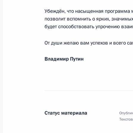
Читателям научно-популярного ко
Убеждён, что насыщенная программа м
15 июля 2021 года, 09:00
позволит вспомнить о ярких, значимых
будет способствовать упрочению вза
Бархаму Ахмеду Салеху, Президенту
От души желаю вам успехов и всего са
13 июля 2021 года, 13:45
Владимир Путин
Коллективу Российского академиче
13 июля 2021 года, 13:00
Статус материала
Опублик
Участникам и гостям Всероссийско
Текстов
процветания России»