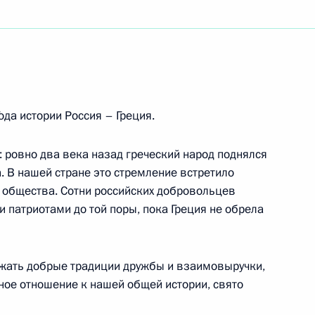
одного фестиваля искусств «Славянский базар
деральному президенту Федеративной
ода истории Россия – Греция.
кель, Федеральному канцлеру Федеративной
 ровно два века назад греческий народ поднялся
а. В нашей стране это стремление встретило
х общества. Сотни российских добровольцев
и патриотами до той поры, пока Греция не обрела
ожать добрые традиции дружбы и взаимовыручки,
ое отношение к нашей общей истории, свято