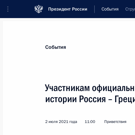
Президент России
События
Стру
Президент
Администрация
Государст
Новости
Стенограммы
Поездки
Те
События
Показа
Участникам официальн
истории Россия – Грец
Участникам церемонии открытия п
16 июля 2021 года, 15:30
2 июля 2021 года
11:00
Приветствия