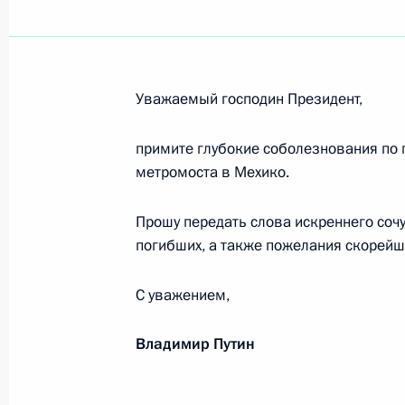
Патриарху Московскому и всея Рус
2 мая 2021 года, 09:05
Уважаемый господин Президент,
Православным христианам, всем г
Христово Воскресение
примите глубокие соболезнования по 
метромоста в Мехико.
2 мая 2021 года, 09:00
Прошу передать слова искреннего соч
погибших, а также пожелания скорей
Участникам, организаторам и гост
«Дорога на Ялту»
С уважением,
1 мая 2021 года, 19:00
Владимир Путин
Апрель 2021 года