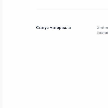
Ветеранам Великой Отечественной 
Москвы mos.ru
30 апреля 2021 года, 14:00
Статус материала
Опублик
Текстов
Коллективу и ветеранам Большого 
на проспекте Вернадского
30 апреля 2021 года, 10:00
Хоккейной команде «Авангард»
29 апреля 2021 года, 12:00