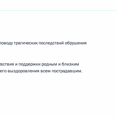
и Кириллу
ражданам России, отмечающим Светлое
поводу трагических последствий обрушения
увствия и поддержки родным и близким
шего выздоровления всем пострадавшим.
ям III Международного музыкального фестиваля