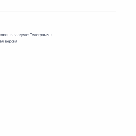
войны, посетителям портала Правительства
ован в разделе:
Телеграммы
ая версия
Московского государственного цирка