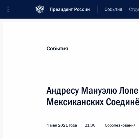
Президент России
События
Стру
Президент
Администрация
Государст
Новости
Стенограммы
Поездки
Те
События
Показа
Андресу Мануэлю Лопе
Мексиканских Соедин
Андресу Мануэлю Лопесу Обрадору
4 мая 2021 года, 21:00
4 мая 2021 года
21:00
Соболезнования