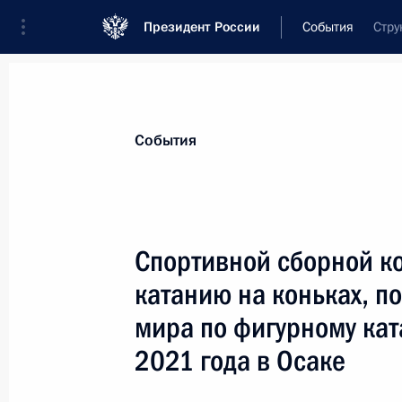
Президент России
События
Стру
Президент
Администрация
Государст
Новости
Стенограммы
Поездки
Те
События
Показа
Спортивной сборной к
катанию на коньках, п
Участникам, организаторам и гост
мира по фигурному кат
19 апреля 2021 года, 10:00
2021 года в Осаке