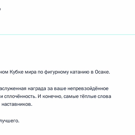
вой экспедиции «Ржев. Калининский фронт»
я
и по фигурному катанию на коньках,
а по фигурному катанию World Team Trophy
ом Кубке мира по фигурному катанию в Осаке.
заслуженная награда за ваше непревзойдённое
риятия, посвящённого открытию Всероссийской
и сплочённость. И конечно, самые тёплые слова
 наставников.
лучшего.