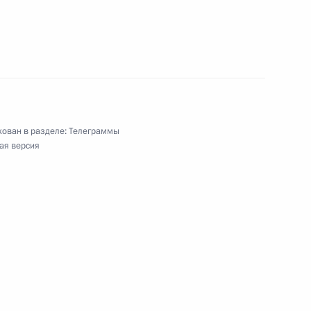
ого съезда адвокатов
реговой), М.Т.Береговому
ован в разделе:
Телеграммы
ая версия
ям XXII Апрельской международной научной
ия экономики и общества
ъезда онкологов и радиологов стран СНГ