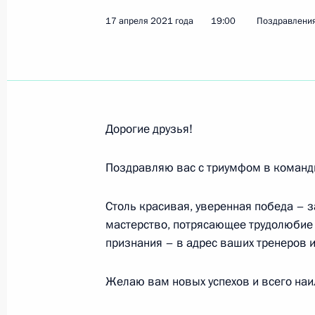
Участникам Международной поиско
17 апреля 2021 года
19:00
Поздравлени
18 апреля 2021 года, 15:00
Спортивной сборной команде Росси
победившей в командном Кубке мир
Дорогие друзья!
2021 года в Осаке
17 апреля 2021 года, 19:00
Поздравляю вас с триумфом в командн
Столь красивая, уверенная победа – 
Участникам торжественного мероп
мастерство, потрясающее трудолюбие 
акции «Вахта Памяти»
признания – в адрес ваших тренеров и
16 апреля 2021 года, 09:30
Желаю вам новых успехов и всего наи