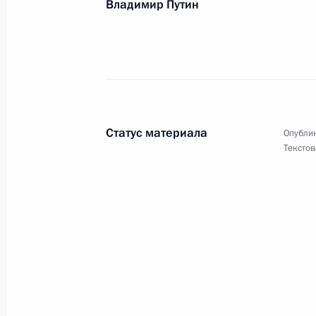
Владимир Путин
Участникам и гостям X Всероссийск
15 апреля 2021 года, 10:45
В.Г.Береговому, Л.Г.Елисеевой (Бе
15 апреля 2021 года, 09:15
Статус материала
Опублик
Текстов
Участникам, организаторам и гост
конференции по проблемам развит
13 апреля 2021 года, 12:00
Участникам и организаторам XII С