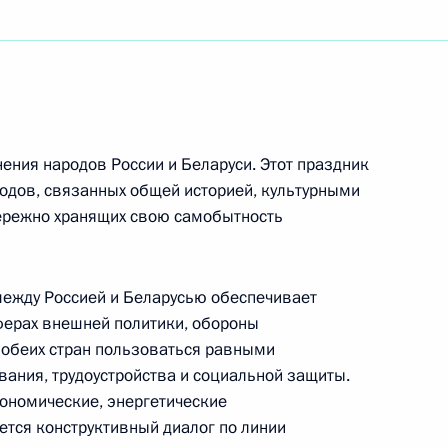
и по фигурному катанию на коньках,
а по фигурному катанию World Team Trophy
ения народов России и Беларуси. Этот праздник
риятия, посвящённого открытию Всероссийской
одов, связанных общей историей, культурными
бережно хранящих свою самобытность
ежду Россией и Беларусью обеспечивает
ферах внешней политики, обороны
ого съезда адвокатов
 обеих стран пользоваться равными
ания, трудоустройства и социальной защиты.
ономические, энергетические
ется конструктивный диалог по линии