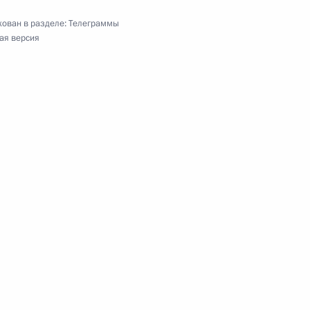
одёжного форума по управлению интернетом
ован в разделе:
Телеграммы
ая версия
ренных малочисленных народов Севера, Сибири
едерации
алистической Республики Вьетнам
отрасли