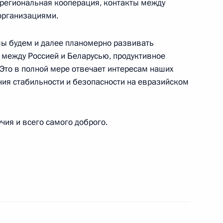
региональная кооперация, контакты между
реговой), М.Т.Береговому
организациями.
мы будем и далее планомерно развивать
между Россией и Беларусью, продуктивное
 Это в полной мере отвечает интересам наших
ям XXII Апрельской международной научной
ения стабильности и безопасности на евразийском
ия экономики и общества
чия и всего самого доброго.
ъезда онкологов и радиологов стран СНГ