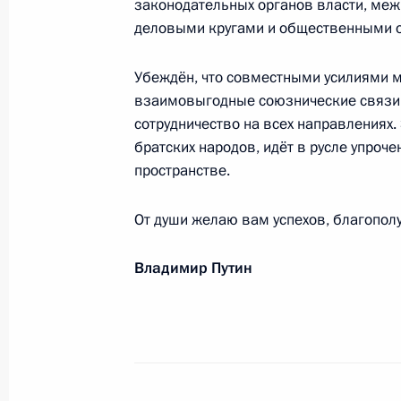
законодательных органов власти, меж
В.Г.Береговому, Л.Г.Елисеевой (Бе
деловыми кругами и общественными 
15 апреля 2021 года, 09:15
Убеждён, что совместными усилиями 
взаимовыгодные союзнические связи 
сотрудничество на всех направлениях.
Участникам, организаторам и гост
братских народов, идёт в русле упроч
конференции по проблемам развит
пространстве.
13 апреля 2021 года, 12:00
От души желаю вам успехов, благополу
Участникам и организаторам XII С
Владимир Путин
и Евразии
7 апреля 2021 года, 09:00