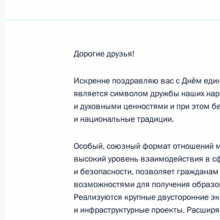
Спортивной сборной команде Росси
победившей в командном Кубке мир
2021 года в Осаке
17 апреля 2021 года, 19:00
Дорогие друзья!
Искренне поздравляю вас с Днём един
Участникам торжественного мероп
является символом дружбы наших нар
акции «Вахта Памяти»
и духовными ценностями и при этом 
и национальные традиции.
16 апреля 2021 года, 09:30
Особый, союзный формат отношений м
высокий уровень взаимодействия в с
Участникам и гостям X Всероссийск
и безопасности, позволяет гражданам
возможностями для получения образов
15 апреля 2021 года, 10:45
Реализуются крупные двусторонние эк
и инфраструктурные проекты. Расширя