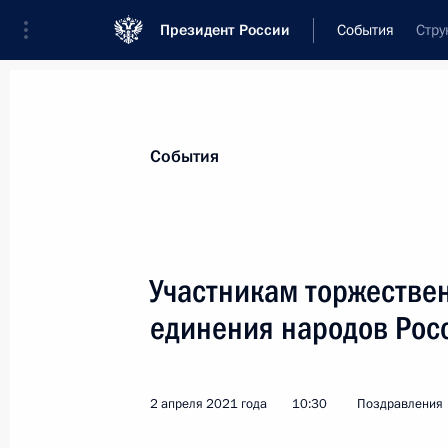
Президент России
События
Стру
Президент
Администрация
Государст
Новости
Стенограммы
Поездки
Те
События
Показа
Участникам торжествен
единения народов Рос
Участникам Международной поиско
18 апреля 2021 года, 15:00
2 апреля 2021 года
10:30
Поздравления