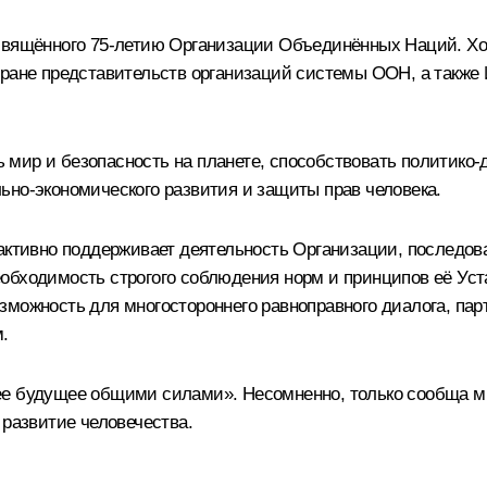
освящённого 75-летию Организации Объединённых Наций. Хо
тране представительств организаций системы ООН, а такж
мир и безопасность на планете, способствовать политико­
ьно-экономического развития и защиты прав человека.
активно поддерживает деятельность Организации, последов
обходимость строгого соблюдения норм и принципов её Уста
зможность для многостороннего равноправного диалога, па
.
щее будущее общими силами». Несомненно, только сообща 
 развитие человечества.