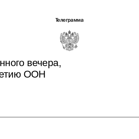
Телеграмма
нного вечера,
летию ООН