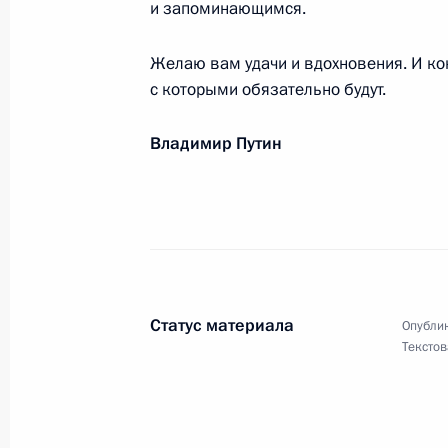
и запоминающимся.
20 мая 2020 года, 09:30
Желаю вам удачи и вдохновения. И ко
с которыми обязательно будут.
Российским евреям и всем, кто от
Владимир Путин
19 мая 2020 года, 09:30
Касым-Жомарту Токаеву, Президент
17 мая 2020 года, 13:15
Статус материала
Опублик
Текстов
Светлане Светличной, киноактрисе
15 мая 2020 года, 12:00