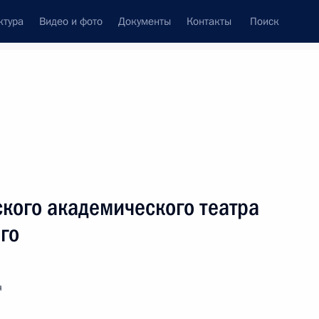
ктура
Видео и фото
Документы
Контакты
Поиск
венный Совет
Совет Безопасности
Комиссии и советы
леграммы
Сведения о Президенте
апрель, 2020
ть следующие материалы
кого академического театра
го
я