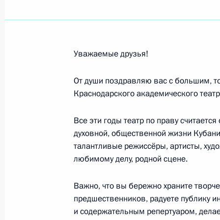
Родным и близким Героя Советско
21 мая 2020 года, 22:00
Уважаемые друзья!
Владимиру Сальникову, четырёхкра
Всероссийской федерации плавани
От души поздравляю вас с большим, 
Краснодарского академического театр
21 мая 2020 года, 15:50
Все эти годы театр по праву считается
духовной, общественной жизни Кубани 
Коллективу Росгидромета, всем ро
талантливые режиссёры, артисты, худ
21 мая 2020 года, 10:00
любимому делу, родной сцене.
Важно, что вы бережно храните творче
предшественников, радуете публику 
Преподавательскому составу, уча
и содержательным репертуаром, дела
школы при Московской государств