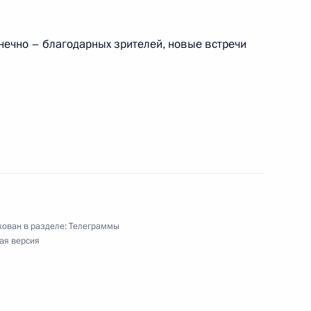
нечно – благодарных зрителей, новые встречи
мечает День спасения и освобождения
у Республики Казахстан
ован в разделе:
Телеграммы
ая версия
, заслуженной артистке РСФСР