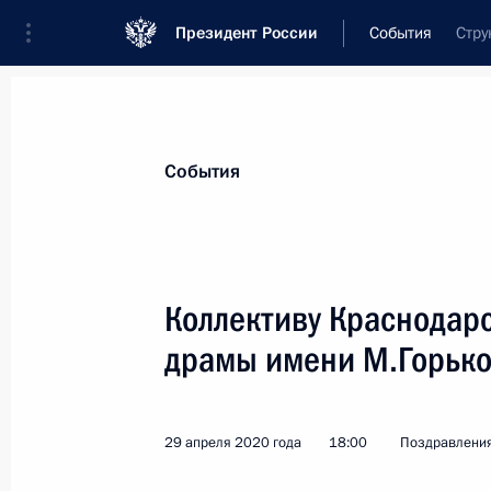
Президент России
События
Стру
Президент
Администрация
Государст
Новости
Стенограммы
Поездки
Те
События
Показа
Коллективу Краснодарс
драмы имени М.Горько
Мусульманам России
24 мая 2020 года, 09:00
29 апреля 2020 года
18:00
Поздравлени