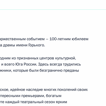
го Союза Сергея Крамаренко
тному олимпийскому чемпиону, президенту
я
торжественным событием – 100-летним юбилеем
а драмы имени Горького.
 одним из признанных центров культурной,
и всего Юга России. Здесь всегда трудились
ссийским полярникам
ожники, которые были безгранично преданы
ское, идейное наследие многих поколений своих
интересными премьерами, богатым
щимся и выпускникам Центральной музыкальной
ете каждый театральный сезон ярким
енной консерватории имени П.И.Чайковского