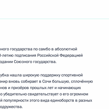
му директору Государственного Эрмитажа
 кино, народной артистке СССР, лауреату
.Станиславского, Государственной премии РФ,
ладательнице национальных театральных премий
зного государства по самбо в абсолютной
кой академии кинематографических искусств
20-летию подписания Российской Федерацией
оздании Союзного государства.
Кубка нашла широкую поддержку спортивной
рнир вновь собирает в Сочи большую, сплочённую
ов и призёров прошлых лет и начинающих
нструкторского бюро имени А.И.Микояна –
о убедительно свидетельствует о его огромном
строительная корпорация «МиГ»
й популярности этого вида единоборств в разных
Содружества.