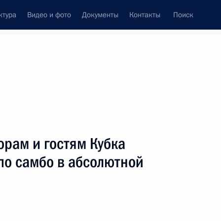
ктура
Видео и фото
Документы
Контакты
Поиск
венный Совет
Совет Безопасности
Комиссии и советы
леграммы
Сведения о Президенте
ноябрь, 2019
ть следующие материалы
орам и гостям Кубка
по самбо в абсолютной