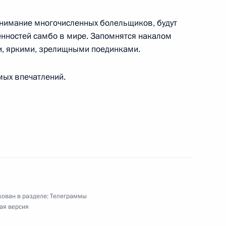
внимание многочисленных болельщиков, будут
ям Кубка Союзного государства по самбо
нностей самбо в мире. Запомнятся накалом
, яркими, зрелищными поединками.
ых впечатлений.
при по тхэквондо среди мужчин и женщин
, народному артисту СССР
ован в разделе:
Телеграммы
ая версия