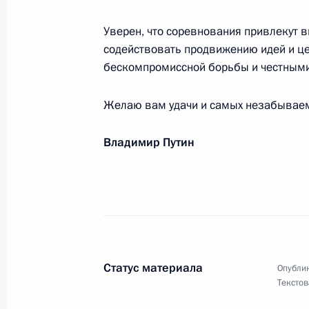
Уверен, что соревнования привлекут 
Участникам, организаторам и гост
содействовать продвижению идей и це
бескомпромиссной борьбы и честными
в абсолютной весовой категории
7 декабря 2019 года, 10:00
Желаю вам удачи и самых незабываем
Владимир Путин
Участникам и гостям финала Гран-
6 декабря 2019 года, 10:00
Владимиру Наумову, кинорежиссёру
6 декабря 2019 года, 09:30
Статус материала
Опублик
Текстов