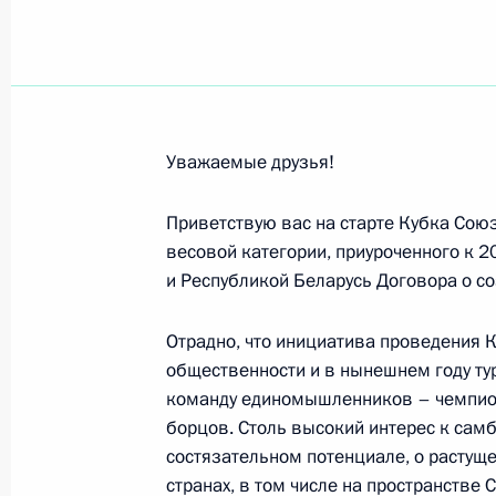
Михаилу Пиотровскому, генерально
9 декабря 2019 года, 09:00
Алисе Фрейндлих, актрисе театра и
Уважаемые друзья!
Государственной премии имени К.С
премии Правительства России, об
Приветствую вас на старте Кубка Сою
«Золотая маска» и премий Российс
весовой категории, приуроченного к 
«Ника»
и Республикой Беларусь Договора о с
8 декабря 2019 года, 10:30
Отрадно, что инициатива проведения 
общественности и в нынешнем году ту
команду единомышленников – чемпион
Коллективу и ветеранам Опытно-ко
борцов. Столь высокий интерес к самб
филиала АО «Российская самолёто
состязательном потенциале, о растуще
8 декабря 2019 года, 10:00
странах, в том числе на пространстве 