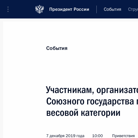
Президент России
События
Стру
Президент
Администрация
Государст
Новости
Стенограммы
Поездки
Те
События
Показа
Участникам, организат
Союзного государства 
Родным и близким Юрия Лужкова
весовой категории
10 декабря 2019 года, 14:30
7 декабря 2019 года
10:00
Приветствия