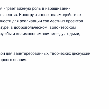
ая играет важную роль в наращивании
ничества. Конструктивное взаимодействие
жности для реализации совместных проектов
при по тхэквондо среди мужчин и женщин
ьтуре, в добровольческом, волонтёрском
дружбы и взаимопонимания между людьми,
ой для заинтересованных, творческих дискуссий
, народному артисту СССР
арного знания.
А.Сурковой, М.А.Каменевой – сборной команде
корд в комбинированной смешанной эстафете
 по плаванию на короткой воде в Глазго