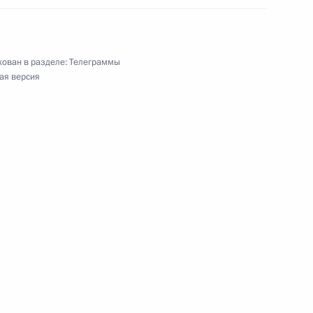
ован в разделе:
Телеграммы
ям Пятого Всероссийского форума
ая версия
ций России»
ийского книжного союза
венного музея