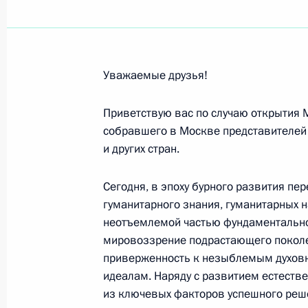
Алисе Фрейндлих, актрисе театра и
Государственной премии имени К.С
премии Правительства России, об
«Золотая маска» и премий Российс
Уважаемые друзья!
«Ника»
8 декабря 2019 года, 10:30
Приветствую вас по случаю открытия 
собравшего в Москве представителей 
и других стран.
Коллективу и ветеранам Опытно-ко
филиала АО «Российская самолёто
Сегодня, в эпоху бурного развития пе
гуманитарного знания, гуманитарных н
8 декабря 2019 года, 10:00
неотъемлемой частью фундаментально
мировоззрение подрастающего поколе
приверженность к незыблемым духовн
Участникам, организаторам и гост
идеалам. Наряду с развитием естеств
в абсолютной весовой категории
из ключевых факторов успешного реше