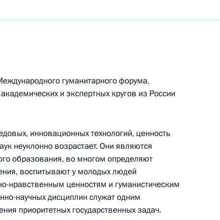
 кино, народной артистке СССР, лауреату
.Станиславского, Государственной премии РФ,
ладательнице национальных театральных премий
кой академии кинематографических искусств
Международного гуманитарного форума,
академических и экспертных кругов из России
нструкторского бюро имени А.И.Микояна –
строительная корпорация «МиГ»
редовых, инновационных технологий, ценность
аук неуклонно возрастает. Они являются
го образования, во многом определяют
ния, воспитывают у молодых людей
о-нравственным ценностям и гуманистическим
ям Кубка Союзного государства по самбо
енно-научных дисциплин служат одним
ния приоритетных государственных задач.