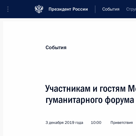
Президент России
События
Стру
Президент
Администрация
Государст
Новости
Стенограммы
Поездки
Те
События
Показа
Участникам и гостям М
гуманитарного форума 
Михаилу Пиотровскому, генерально
9 декабря 2019 года, 09:00
3 декабря 2019 года
10:00
Приветствия