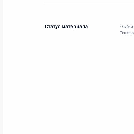
5 декабря 2019 года, 21:00
Статус материала
Опублик
Участникам, организаторам и гост
Текстов
«Национальная система квалифика
5 декабря 2019 года, 10:00
Делегатам и гостям X съезда Росс
5 декабря 2019 года, 10:00
Коллективу Ярославского художест
5 декабря 2019 года, 09:00