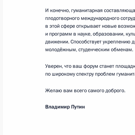
7 декабря 2019 года, 10:00
И конечно, гуманитарная составляющ
плодотворного международного сотруд
в этой сфере открывает новые возмо
Участникам и гостям финала Гран-
и программ в науке, образовании, кул
6 декабря 2019 года, 10:00
движении. Способствует укреплению 
молодёжным, студенческим обменам.
Уверен, что ваш форум станет площадк
Владимиру Наумову, кинорежиссёру
по широкому спектру проблем гуманит
6 декабря 2019 года, 09:30
Желаю вам всего самого доброго.
К.А.Колесникову, В.В.Морозову, А.
Владимир Путин
России, установившей мировой ре
4x50 метров на чемпионате Европы
(Великобритания)