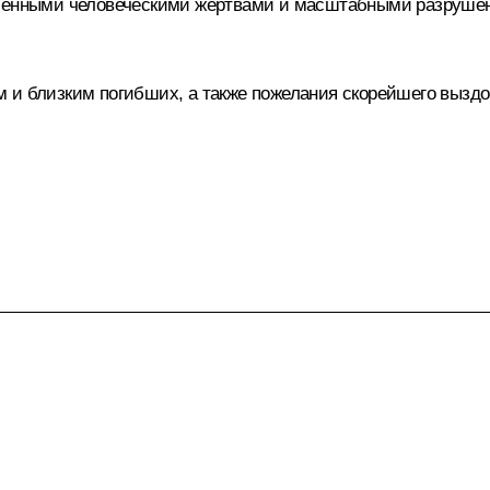
исленными человеческими жертвами и масштабными разруш
м и близким погибших, а также пожелания скорейшего вызд