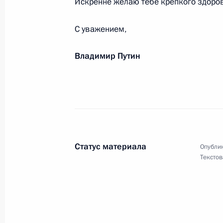
Искренне желаю тебе крепкого здоровь
25 июля 2019 года, 10:30
С уважением,
Владимир Путин
Президенту Республики Узбекистан
24 июля 2019 года, 11:25
Сборной команде России, победив
2019 года в Будапеште (Венгрия) 
Статус материала
Опублик
23 июля 2019 года, 18:00
Текстов
Жителям Алтайского края. Участни
фестиваля «Шукшинские дни на Алт