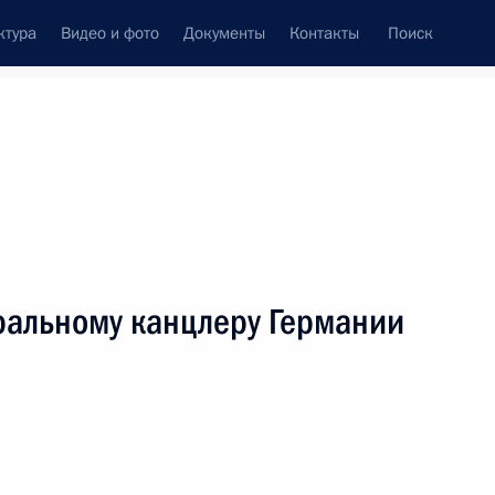
ктура
Видео и фото
Документы
Контакты
Поиск
венный Совет
Совет Безопасности
Комиссии и советы
леграммы
Сведения о Президенте
Июль, 2019
ть следующие материалы
ральному канцлеру Германии
ионата мира по водным видам спорта 2019 года
оревнованиях по плаванию на дистанции 200