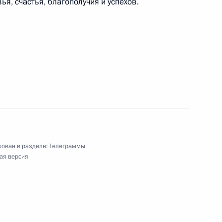
я, счастья, благополучия и успехов.
 Шавкату Мирзиёеву
шей на чемпионате мира по фехтованию
в общекомандном зачёте
ован в разделе:
Телеграммы
ая версия
кам, организаторам и гостям Всероссийского
ае»