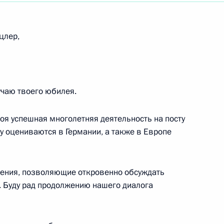
оната мира по водным видам спорта 2019 года
цлер,
оревнованиях по плаванию на дистанции 200
чаю твоего юбилея.
воя успешная многолетняя деятельность на посту
оната мира по водным видам спорта 2019 года
у оцениваются в Германии, а также в Европе
оревнованиях по плаванию на дистанции 200
ения, позволяющие откровенно обсуждать
 Буду рад продолжению нашего диалога
тям Форума молодёжных лидеров России