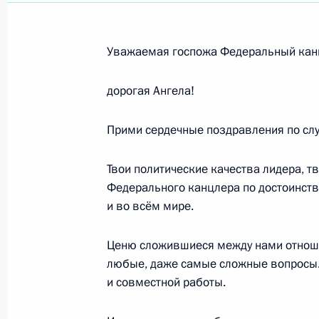
Юлии Ефимовой, победителю чемпи
Уважаемая госпожа Федеральный кан
в Кванджу (Республика Корея) в с
метров брассом
дорогая Ангела!
26 июля 2019 года, 19:05
Прими сердечные поздравления по слу
Твои политические качества лидера, т
Антону Чупкову, победителю чемпи
Федерального канцлера по достоинств
в Кванджу (Республика Корея) в с
и во всём мире.
метров брассом
26 июля 2019 года, 19:00
Ценю сложившиеся между нами отнош
любые, даже самые сложные вопросы.
и совместной работы.
Участникам, организаторам и гос
и Киргизии