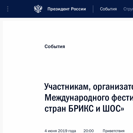
Президент России
События
Стру
Президент
Администрация
Государст
Новости
Стенограммы
Поездки
Те
События
Показа
Участникам, организато
Международного фести
Участникам, организаторам и гост
«Кинотавр»
стран БРИКС и ШОС»
9 июня 2019 года, 19:00
4 июня 2019 года
20:00
Приветствия