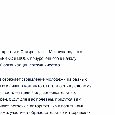
ям церемонии награждения победителей XVI
ана – моя Россия»
коллективу, студентам, аспирантам
ткрытия в Ставрополе III Международного
рственной консерватории имени
БРИКС и ШОС», приуроченного к началу
ественного вечера
й организации сотрудничества.
 отражает стремление молодёжи из разных
х и личных контактов, готовность к деловому
ля заявлен целый ряд содержательных,
Глобальной инициативы по борьбе с актами
рен, будут для вас полезны, придутся вам
имают встречи с авторитетными политиками,
ми, участие в образовательных и творческих