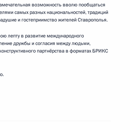
я замечательная возможность вволю пообщаться
елями самых разных национальностей, традиций
 радушие и гостеприимство жителей Ставрополья.
м III Международного фестиваля «Студенческая
вою лепту в развитие международного
ление дружбы и согласия между людьми,
онструктивного партнёрства в форматах БРИКС
м Итало-российской торговой палаты
о.