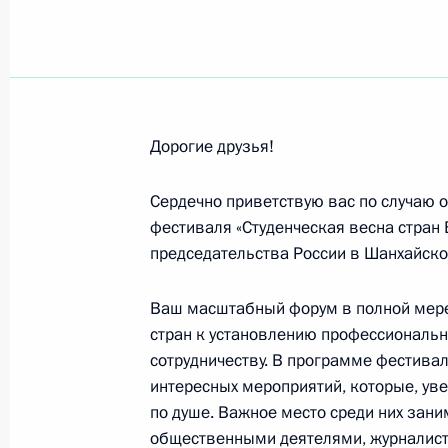
Участникам, организаторам и гост
Всероссийского конкурса «Моя стр
8 июня 2019 года, 12:00
Дорогие друзья!
Профессорско-преподавательскому 
Сердечно приветствую вас по случаю о
и выпускникам Московской госуда
фестиваля «Студенческая весна стран 
П.И.Чайковского, участникам торж
председательства России в Шанхайско
7 июня 2019 года, 18:00
Ваш масштабный форум в полной мере
стран к установлению профессиональны
сотрудничеству. В программе фестива
Участникам пленарного заседания 
интересных мероприятий, которые, уве
ядерного терроризма
по душе. Важное место среди них зан
5 июня 2019 года, 15:00
общественными деятелями, журналиста