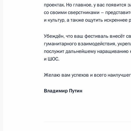
проектах. Но главное, у вас появитс
со своими сверстниками – представит
и культур, а также ощутить искреннее
Участникам, организаторам и гостя
весна стран БРИКС и ШОС»
Убеждён, что ваш фестиваль внесёт с
4 июня 2019 года, 20:00
гуманитарного взаимодействия, укреп
послужит дальнейшему наращиванию к
и ШОС.
Руководству, членам и сотрудника
Желаю вам успехов и всего наилучшег
4 июня 2019 года, 12:00
Владимир Путин
Мусульманам России
4 июня 2019 года, 09:00