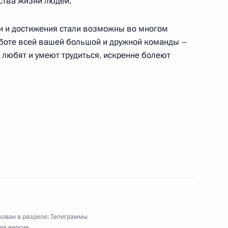
ства жизни людей.
танции 200 м брассом
хи и достижения стали возможны во многом
аботе всей вашей большой и дружной команды –
 любят и умеют трудиться, искренне болеют
российского общественного движения
му изданию, посвящённому 25-летию
и
ован в разделе:
Телеграммы
ая версия