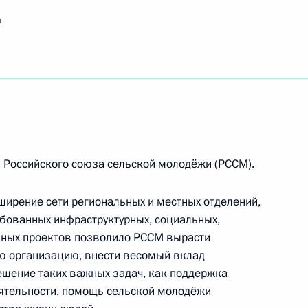
родному артисту России
я
ям II Российско-китайских молодёжных зимних
 Российского союза сельской молодёжи (РССМ).
ям XIX Международного зимнего фестиваля
ширение сети региональных и местных отделений,
ебованных инфраструктурных, социальных,
ивных проектов позволило РССМ вырасти
ю организацию, внести весомый вклад
ешение таких важных задач, как поддержка
ятельности, помощь сельской молодёжи
ионата мира по плаванию на короткой воде