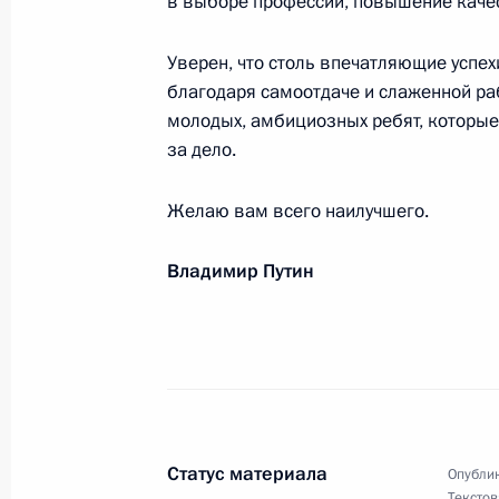
в выборе профессии, повышение каче
2018 года в Ханчжоу (КНР) на дис
13 декабря 2018 года, 18:00
Уверен, что столь впечатляющие успе
благодаря самоотдаче и слаженной р
молодых, амбициозных ребят, которые
за дело.
Участникам итогового форума Все
«Волонтёры Победы»
Желаю вам всего наилучшего.
13 декабря 2018 года, 16:00
Владимир Путин
Приветственное слово к юбилейно
Конституции Российской Федераци
12 декабря 2018 года, 10:00
Статус материала
Опублик
Текстов