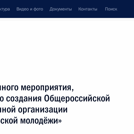
ктура
Видео и фото
Документы
Контакты
Поиск
венный Совет
Совет Безопасности
Комиссии и советы
леграммы
Сведения о Президенте
Декабрь, 2018
ть следующие материалы
нного мероприятия,
ю создания Общероссийской
нной организации
ьской молодёжи»