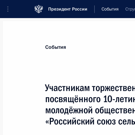
Президент России
События
Стру
Президент
Администрация
Государст
Новости
Стенограммы
Поездки
Те
События
Показа
Участникам торжестве
посвящённого 10-лети
Российским кораблестроителям
молодёжной обществе
17 декабря 2018 года, 09:00
«Российский союз сел