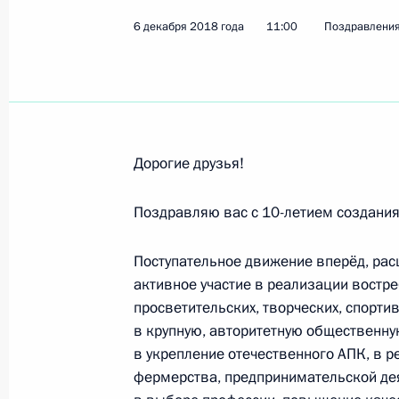
Юрию Николаеву, телеведущему, на
6 декабря 2018 года
11:00
Поздравлени
16 декабря 2018 года, 11:00
Участникам, организаторам и гост
игр 2018 года в Уфе
Дорогие друзья!
15 декабря 2018 года, 14:00
Поздравляю вас с 10-летием создания
Участникам, организаторам и гост
Поступательное движение вперёд, рас
«Площадь Искусств»
активное участие в реализации востр
просветительских, творческих, спорт
14 декабря 2018 года, 20:00
в крупную, авторитетную общественну
в укрепление отечественного АПК, в р
фермерства, предпринимательской де
Кириллу Пригоде, победителю чемп