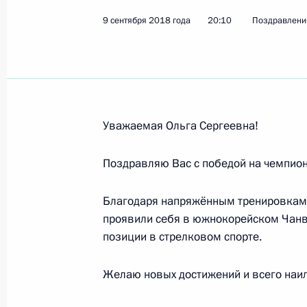
9 сентября 2018 года
20:10
Поздравлени
Участникам, организаторам и гост
«St. Petersburg Open 2018»
18 сентября 2018 года, 11:30
Уважаемая Ольга Сергеевна!
Марии Кравцовой, Евгении Левано
Поздравляю Вас с победой на чемпион
Шишмаковой, Анастасии Татаревой
чемпионата мира по художественно
Благодаря напряжённым тренировкам, 
упражнениях, и сборной России по
проявили себя в южнокорейском Чанв
в общекомандном зачёте чемпион
позиции в стрелковом спорте.
16 сентября 2018 года, 19:00
Желаю новых достижений и всего наи
Работникам и ветеранам лесного к