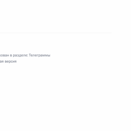
коллективу, студентам, аспирантам
ован в разделе:
Телеграммы
ая версия
коллективу, студентам, аспирантам
ственного юридического университета
 Александре Солдатовой, победительницам