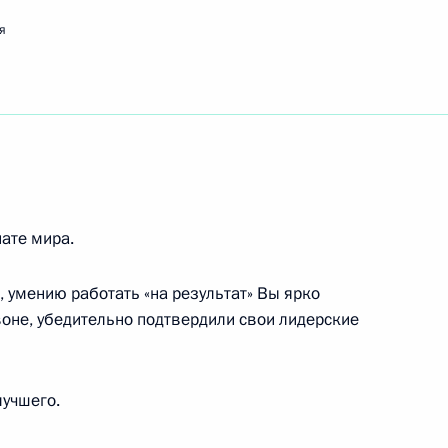
я
ям XXIII Международного теннисного турнира
вой, Ксении Поляковой, Анастасии
ате мира.
, Марии Толкачёвой, победительницам
й гимнастике 2018 года в групповых
умению работать «на результат» Вы ярко
 художественной гимнастике, одержавшей победу
оне, убедительно подтвердили свои лидерские
ата мира
лучшего.
омплекса России