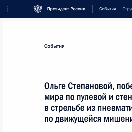
Президент России
События
Стру
Президент
Администрация
Государст
Новости
Стенограммы
Поездки
Те
События
Показа
Ольге Степановой, по
мира по пулевой и сте
Организаторам и гостям Межмузейн
музейной жизни пригородных резид
в стрельбе из пневмат
«Царское Село»
по движущейся мишени
18 сентября 2018 года, 20:00