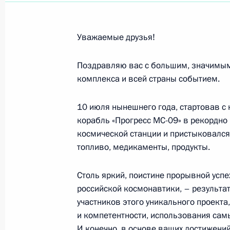
Участникам и гостям Конгресса на
Ассамблеи народов России
Уважаемые друзья!
18 июля 2018 года, 10:00
Поздравляю вас с большим, значимым
комплекса и всей страны событием.
Участникам, организаторам и гост
10 июля нынешнего года, стартовав с
образовательного форума «Таврид
корабль «Прогресс МС-09» в рекордно
16 июля 2018 года, 21:00
космической станции и пристыковался 
топливо, медикаменты, продукты.
Сергею Андрияке, ректору Академи
Столь яркий, поистине прорывной усп
российской космонавтики, – результат
14 июля 2018 года, 11:00
участников этого уникального проект
и компетентности, использования сам
И конечно, в основе ваших достижений