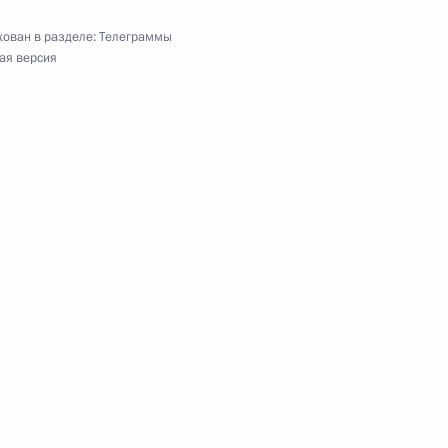
ован в разделе:
Телеграммы
ая версия
ям XV Международного кинофестиваля
ия Всероссийской студенческой стройки «Север»