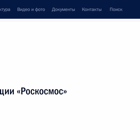
ктура
Видео и фото
Документы
Контакты
Поиск
венный Совет
Совет Безопасности
Комиссии и советы
леграммы
Сведения о Президенте
июнь, 2018
ть следующие материалы
ации «Роскосмос»
ям чемпионата Европы по дзюдо среди
 команд