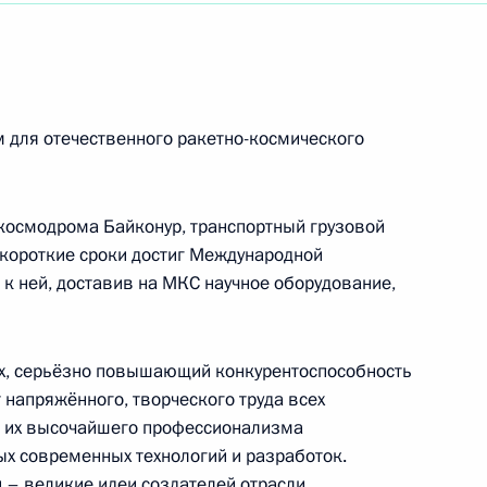
родов России, приуроченного к 20-летию
 для отечественного ракетно-космического
ям Всероссийского молодёжного
 космодрома Байконур, транспортный грузовой
а»
 короткие сроки достиг Международной
к ней, доставив на МКС научное оборудование,
и акварели и изящных искусств
ех, серьёзно повышающий конкурентоспособность
 напряжённого, творческого труда всех
а, их высочайшего профессионализма
ых современных технологий и разработок.
 – великие идеи создателей отрасли