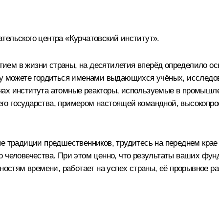
тельского центра «Курчатовский институт».
ем в жизни страны, на десятилетия вперёд определило осн
ву можете гордиться именами выдающихся учёных, исследова
нах института атомные реакторы, используемые в промышле
го государства, примером настоящей командной, высокопро
е традиции предшественников, трудитесь на переднем крае
о человечества. При этом ценно, что результаты ваших фу
ностям времени, работает на успех страны, её прорывное ра