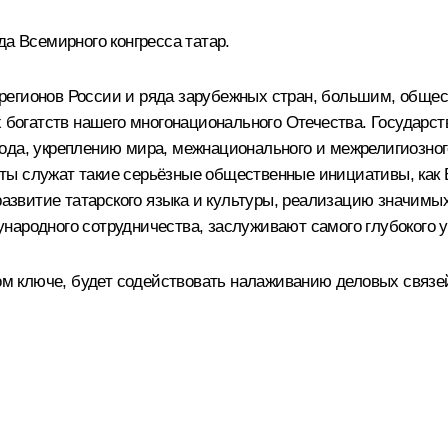
да Всемирного конгресса татар.
регионов России и ряда зарубежных стран, большим, обще
х богатств нашего многонационального Отечества. Государс
да, укреплению мира, межнационального и межрелигиозного 
ы служат такие серьёзные общественные инициативы, как 
 развитие татарского языка и культуры, реализацию значимы
народного сотрудничества, заслуживают самого глубокого 
ном ключе, будет содействовать налаживанию деловых связей