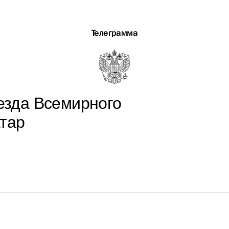
Телеграмма
ъезда Всемирного
атар