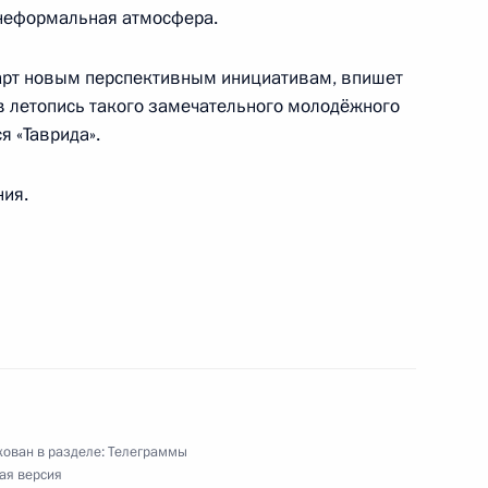
 неформальная атмосфера.
, победителям чемпионата мира по водным
те в соревнованиях по синхронным прыжкам
тарт новым перспективным инициативам, впишет
в летопись такого замечательного молодёжного
я «Таврида».
ния.
участнице предстоящих XXIII Сурдлимпийских
ям XXVI Международного фестиваля искусств
ован в разделе:
Телеграммы
ая версия