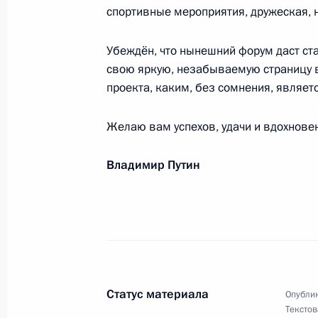
спортивные мероприятия, дружеская,
Илье Захарову, Евгению Кузнецову
видам спорта 2017 года в Будапеш
Убеждён, что нынешний форум даст с
свою яркую, незабываемую страницу 
в воду с трёхметрового трамплина
проекта, каким, без сомнения, являетс
15 июля 2017 года, 21:00
Желаю вам успехов, удачи и вдохнове
Сурдлимпийской команде России – 
Владимир Путин
летних игр
14 июля 2017 года, 14:00
Участникам, организаторам и гост
«Славянский базар в Витебске»
Статус материала
Опублик
Текстов
13 июля 2017 года, 20:45