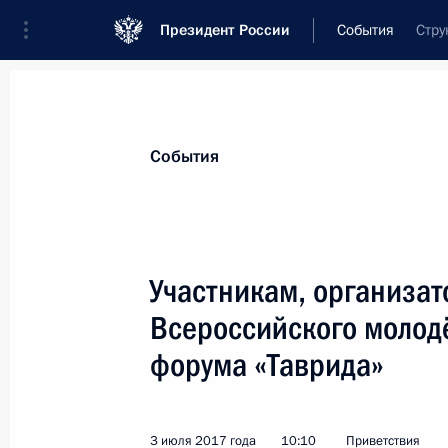
Президент России
События
Стру
Президент
Администрация
Государст
Новости
Стенограммы
Поездки
Те
События
Показа
Участникам, организат
Всероссийского молод
Участникам и гостям XIII Междуна
форума «Таврида»
18 июля 2017 года, 10:00
3 июля 2017 года
10:10
Приветствия