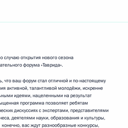
нице чемпионата мира по водным видам спорта
аниях по синхронному плаванию в технической
аллургического комплекса России
о случаю открытия нового сезона
тельного форума «Таврида».
, что ваш форум стал отличной и по-настоящему
ия активной, талантливой молодёжи, искренне
льнице чемпионата мира по водным видам
ьными идеями, нацеленными на результат
оревнованиях по синхронному плаванию
асыщенная программа позволяет ребятам
ческих дискуссиях с экспертами, представителями
неса, деятелями науки, образования и культуры,
 конечно, вас ждут разнообразные конкурсы,