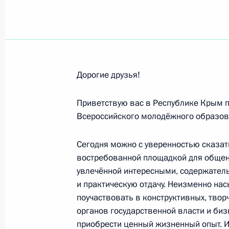
Александре Пацкевич, победитель
2017 года в Будапеште в соревнов
программе в дуэте
16 июля 2017 года, 21:00
Дорогие друзья!
Работникам и ветеранам горно-мет
Приветствую вас в Республике Крым п
16 июля 2017 года, 10:00
Всероссийского молодёжного образова
Сегодня можно с уверенностью сказать
востребованной площадкой для общен
Светлане Колесниченко, победите
увлечённой интересными, содержател
спорта 2017 года в Будапеште в с
и практическую отдачу. Неизменно н
в технической программе (соло)
поучаствовать в конструктивных, твор
15 июля 2017 года, 21:10
органов государственной власти и биз
приобрести ценный жизненный опыт. И