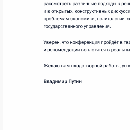
рассмотреть различные подходы к реш
и в открытых, конструктивных дискусс
Дарье Шмелёвой, победительнице ч
проблемам экономики, политологии, с
2017 года в Гонконге в гите на 50
государственного управления.
17 апреля 2017 года, 18:30
Уверен, что конференция пройдёт в т
и рекомендации воплотятся в реальны
Участникам и гостям XVI Московск
Желаю вам плодотворной работы, успе
16 апреля 2017 года, 19:00
Владимир Путин
Патриарху Московскому и всея Рус
16 апреля 2017 года, 09:05