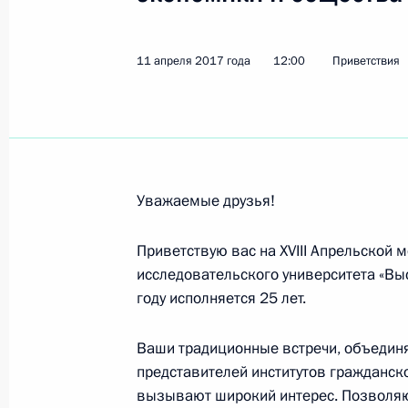
Участникам и гостям X съезда Общ
работодателей «Российский союз с
11 апреля 2017 года
12:00
Приветствия
18 апреля 2017 года, 11:00
Светлане Немоляевой, актрисе Мос
Вл.Маяковского, народной артист
Уважаемые друзья!
18 апреля 2017 года, 09:00
Приветствую вас на XVIII Апрельской
исследовательского университета «В
году исполняется 25 лет.
Денису Дмитриеву, победителю чем
в Гонконге в индивидуальном спри
Ваши традиционные встречи, объедин
17 апреля 2017 года, 19:00
представителей институтов гражданско
вызывают широкий интерес. Позволяю