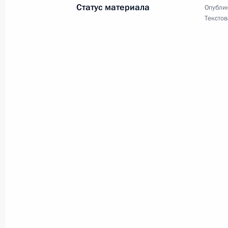
Православным христианам и всем 
Статус материала
Опублик
Христово Воскресение
Текстов
16 апреля 2017 года, 09:00
Анатолию Лысенко, генеральному 
России»
14 апреля 2017 года, 09:00
Пранабу Мукерджи, Президенту Рес
министру Республики Индии
13 апреля 2017 года, 10:00