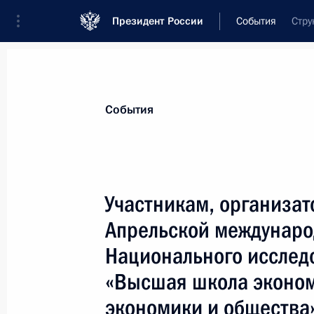
Президент России
События
Стру
Президент
Администрация
Государст
Новости
Стенограммы
Поездки
Те
События
Показа
Участникам, организато
Апрельской междунар
Участникам и гостям XIV Съезда У
Российской Федерации
Национального исслед
19 апреля 2017 года, 11:00
«Высшая школа эконо
экономики и общества