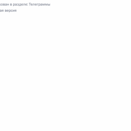
гражданам России, отмечающим Светлое
ован в разделе:
Телеграммы
ая версия
директору АНО «Общественное телевидение
публики Индии, и Нарендре Моди, Премьер-