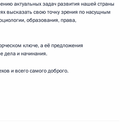
ению актуальных задач развития нашей страны
иях высказать свою точку зрения по насущным
емпионата мира по велоспорту на треке
оциологии, образования, права,
0 метров
ворческом ключе, а её предложения
е дела и начинания.
ого Пасхального фестиваля
хов и всего самого доброго.
и Кириллу