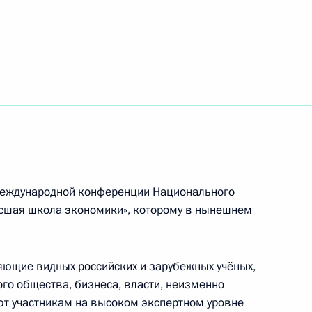
ероссийского межотраслевого объединения
троителей»
ковского академического театра имени
ке РСФСР
 международной конференции Национального
ысшая школа экономики», которому в нынешнем
пионата мира по велоспорту на треке 2017 года
нте
яющие видных российских и зарубежных учёных,
го общества, бизнеса, власти, неизменно
т участникам на высоком экспертном уровне