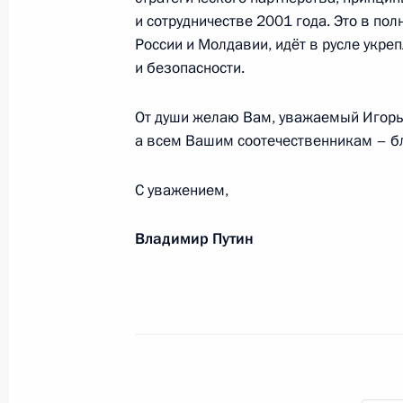
и сотрудничестве 2001 года. Это в по
Участникам и гостям XVI Московск
России и Молдавии, идёт в русле укре
и безопасности.
16 апреля 2017 года, 19:00
От души желаю Вам, уважаемый Игорь 
а всем Вашим соотечественникам – бл
Патриарху Московскому и всея Рус
16 апреля 2017 года, 09:05
С уважением,
Владимир Путин
Православным христианам и всем 
Христово Воскресение
16 апреля 2017 года, 09:00