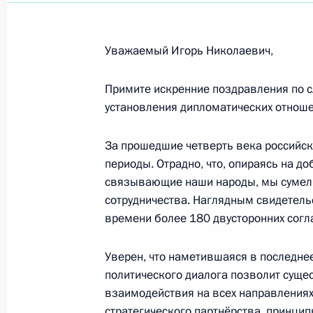
Светлане Немоляевой, актрисе Мос
Вл.Маяковского, народной артист
Уважаемый Игорь Николаевич,
18 апреля 2017 года, 09:00
Примите искренние поздравления по 
установления дипломатических отнош
Денису Дмитриеву, победителю чем
За прошедшие четверть века российс
в Гонконге в индивидуальном спри
периоды. Отрадно, что, опираясь на д
17 апреля 2017 года, 19:00
связывающие наши народы, мы сумели
сотрудничества. Наглядным свидетель
времени более 180 двусторонних согл
Дарье Шмелёвой, победительнице ч
2017 года в Гонконге в гите на 50
Уверен, что наметившаяся в последне
политического диалога позволит суще
17 апреля 2017 года, 18:30
взаимодействия на всех направлениях,
стратегического партнёрства, принци