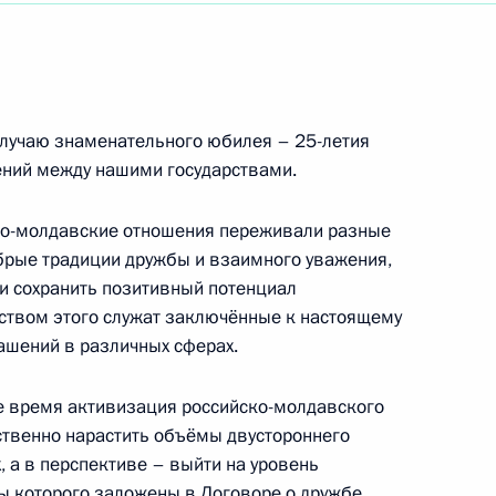
ковского академического театра имени
ке РСФСР
случаю знаменательного юбилея – 25-летия
ений между нашими государствами.
пионата мира по велоспорту на треке 2017 года
ко-молдавские отношения переживали разные
нте
обрые традиции дружбы и взаимного уважения,
 сохранить позитивный потенциал
ством этого служат заключённые к настоящему
ашений в различных сферах.
емпионата мира по велоспорту на треке
0 метров
е время активизация российско-молдавского
ственно нарастить объёмы двустороннего
 а в перспективе – выйти на уровень
пы которого заложены в Договоре о дружбе