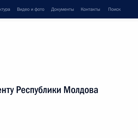
ктура
Видео и фото
Документы
Контакты
Поиск
венный Совет
Совет Безопасности
Комиссии и советы
леграммы
Сведения о Президенте
март, 2017
ть следующие материалы
енту Республики Молдова
ероссийского межотраслевого объединения
троителей»