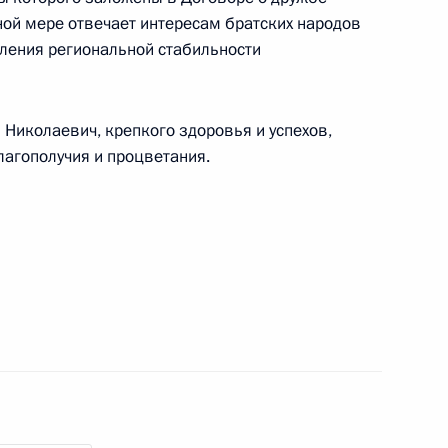
лной мере отвечает интересам братских народов
ого Пасхального фестиваля
пления региональной стабильности
Николаевич, крепкого здоровья и успехов,
агополучия и процветания.
и Кириллу
гражданам России, отмечающим Светлое