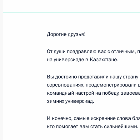
Мамнуну Хуссейну, Президенту Исл
Шарифу, Премьер-министру Исламс
Дорогие друзья!
17 февраля 2017 года, 11:00
От души поздравляю вас с отличным,
на универсиаде в Казахстане.
Делегатам и гостям XXVIII съезда 
и сельскохозяйственных кооперати
Вы достойно представили нашу страну
соревнованиях, продемонстрировали 
17 февраля 2017 года, 10:00
командный настрой на победу, завоева
зимних универсиад.
Участникам Всероссийского сбора 
И конечно, самые искренние слова бл
государственной системы предупре
кто помогает вам стать сильнейшими.
выполнения мероприятий гражданс
на 2017 год