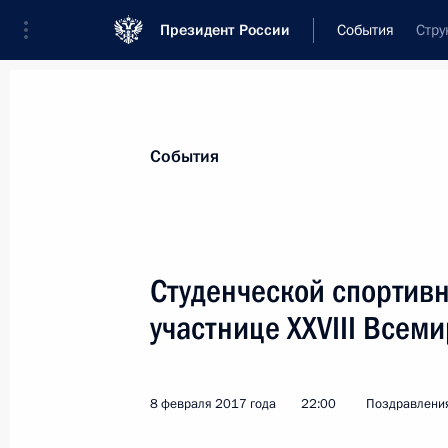
Президент России
События
Стру
Президент
Администрация
Государст
Новости
Стенограммы
Поездки
Те
События
Показа
Студенческой спортивн
участнице XXVIII Всем
Антону Бабикову, Алексею Волкову
мужской сборной команды России,
(Австрия) в эстафете 4x7,5 км
8 февраля 2017 года
22:00
Поздравлени
18 февраля 2017 года, 18:00