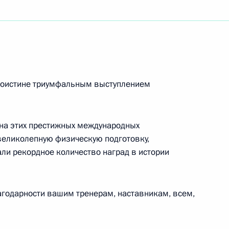
амской Республики Пакистан; Мухаммаду Навазу
кой Республики Пакистан
 поистине триумфальным выступлением
Ассоциации крестьянских (фермерских) хозяйств
вов России
 на этих престижных международных
великолепную физическую подготовку,
ли рекордное количество наград в истории
по подведению итогов деятельности единой
агодарности вашим тренерам, наставникам, всем,
ждения и ликвидации чрезвычайных ситуаций,
кой обороны в 2016 году и постановке задач