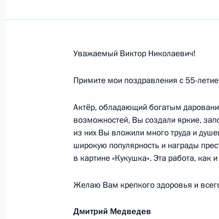
Эдуарду Хилю, певцу, народному а
4 сентября 2009 года, 11:30
Уважаемый Виктор Николаевич!
Нине Ургант, актрисе, народной а
Примите мои поздравления с 55-летием
4 сентября 2009 года, 11:00
Актёр, обладающий богатым даровани
возможностей, Вы создали яркие, за
из них Вы вложили много труда и душе
Виктору Бычкову, артисту театра и
широкую популярность и награды пре
4 сентября 2009 года, 10:50
в картине «Кукушка». Эта работа, как и
Желаю Вам крепкого здоровья и всего
Участникам и гостям VII Междунар
Дмитрий Медведев
век»