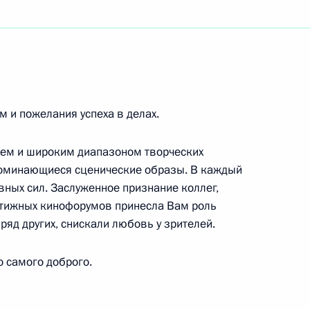
ртисту РСФСР
ртистке РСФСР
 и пожелания успеха в делах.
ем и широким диапазоном творческих
поминающиеся сценические образы. В каждый
вных сил. Заслуженное признание коллег,
 кино, лауреату Государственной премии России
стижных кинофорумов принесла Вам роль
 ряд других, снискали любовь у зрителей.
 самого доброго.
одного банковского форума «Банки России — XXI