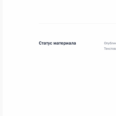
3 сентября 2009 года, 12:00
Александру Филиппенко, актёру теа
2 сентября 2009 года, 12:00
Статус материала
Опублик
Текстов
Август 2009 года
Игорю Москвину, мастеру спорта п
СССР
31 августа 2009 года, 11:30
Галине Гороховой, трёхкратной ол