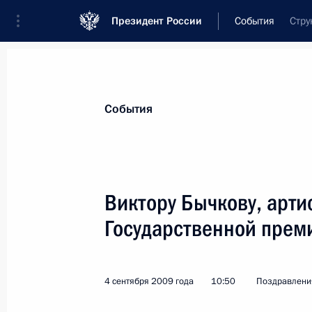
Президент России
События
Стру
Президент
Администрация
Государст
Новости
Стенограммы
Поездки
Те
События
Показа
Виктору Бычкову, артис
Государственной прем
Юрию Платонову, народному архите
проектного и научно-исследователь
4 сентября 2009 года, 11:45
4 сентября 2009 года
10:50
Поздравлени