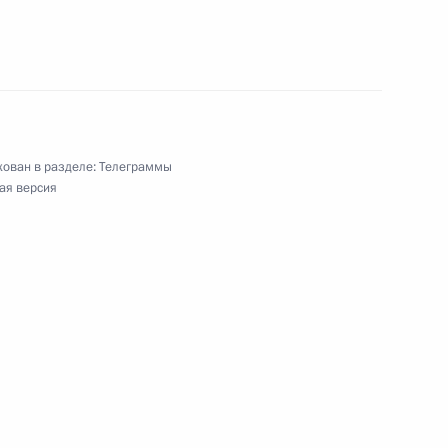
тра, кино и эстрады, народному артисту России
ован в разделе:
Телеграммы
ая версия
о фигурному катанию, заслуженному тренеру
импийской чемпионке по фехтованию,