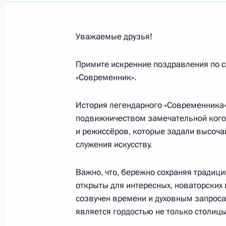
Российским евреям
23 апреля 2016 года, 09:00
Уважаемые друзья!
Примите искренние поздравления по с
Участникам Специальной сессии Г
«Современник».
проблеме наркотиков
21 апреля 2016 года, 20:00
История легендарного «Современника
подвижничеством замечательной ког
и режиссёров, которые задали высоча
Участникам первого Совещания сп
служения искусству.
«Межпарламентское сотрудничество
Евразийского региона в XXI веке»
Важно, что, бережно сохраняя традици
открыты для интересных, новаторских 
19 апреля 2016 года, 10:00
созвучен времени и духовным запроса
является гордостью не только столицы,