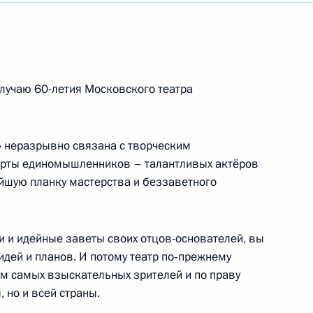
лучаю 60-летия Московского театра
енеральной Ассамблеи ООН по мировой
» неразрывно связана с творческим
орты единомышленников – талантливых актёров
йшую планку мастерства и беззаветного
икеров парламентов стран Евразии
 в интересах совместного благополучия стран
и и идейные заветы своих отцов-основателей, вы
идей и планов. И потому театр по‑прежнему
м самых взыскательных зрителей и по праву
 но и всей страны.