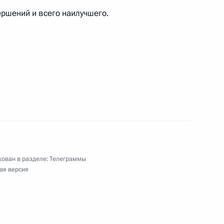
ям X Юбилейного международного турнира
ершений и всего наилучшего.
овременник»
зова
ован в разделе:
Телеграммы
ая версия
лучаю двадцатилетия открытия для подписания