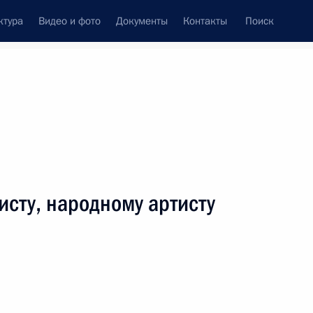
ктура
Видео и фото
Документы
Контакты
Поиск
венный Совет
Совет Безопасности
Комиссии и советы
леграммы
Сведения о Президенте
декабрь, 2008
ть следующие материалы
исту, народному артисту
вительства Республики Хакасия