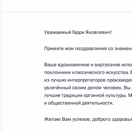
Юрию Блинову, хоккеисту, заслуже
13 января 2009 года, 11:00
Уважаемый Гарри Яковлевич!
Коллективу Российского государст
оркестра»
Примите мои поздравления со знамена
13 января 2009 года, 10:00
Ваше вдохновенное и виртуозное испо
поклонники классического искусства.
из лучших интерпретаторов произведе
Геннадию Котельникову, ректору С
увлечённый своим делом человек, Вы 
университета Минздравсоцразвити
лучшие традиции органной культуры. М
и общественной деятельности.
11 января 2009 года, 11:20
Желаю Вам успехов, доброго здоровья
Ольге Хохряковой, заместителю пр