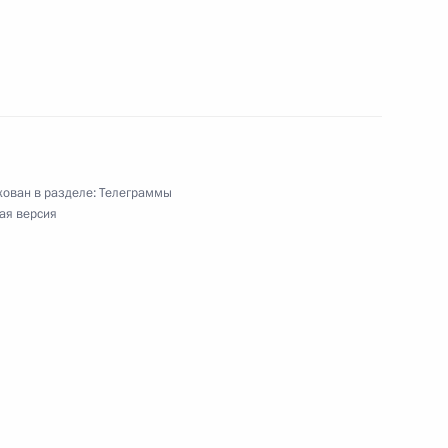
еятелю науки РФ, академику РАСХН
ован в разделе:
Телеграммы
ая версия
ентрального банка России
у руководителю и главному дирижёру
демического камерного хора