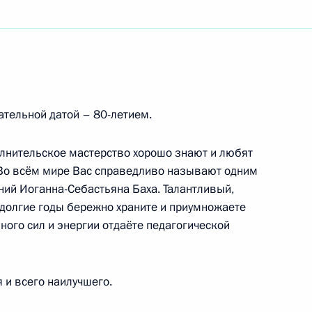
нному мастеру спорта, олимпийскому чемпиону
венного академического камерного «Вивальди-
тельной датой – 80-летием.
лнительское мастерство хорошо знают и любят
 Во всём мире Вас справедливо называют одним
ний Иоганна-Себастьяна Баха. Талантливый,
амарского государственного медицинского
долгие годы бережно храните и приумножаете
я
ного сил и энергии отдаёте педагогической
 и всего наилучшего.
едседателя Конституционного Суда РФ