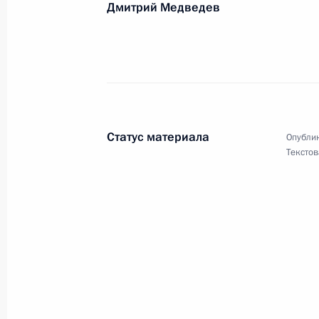
Дмитрий Медведев
11 января 2009 года, 11:10
Виктору Шевелухе, заслуженному д
11 января 2009 года, 11:00
Статус материала
Опублик
Текстов
Сергею Игнатьеву, председателю Ц
10 января 2009 года, 11:30
Владимиру Минину, художественном
Московского государственного ака
10 января 2009 года, 11:00