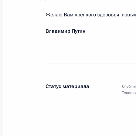
Желаю Вам крепкого здоровья, новых 
Г.В.КРАУКЛИСУ
Владимир Путин
12 мая 2007 года, 00:00
М.М.МЕРКЕЛЬ
11 мая 2007 года, 00:00
Статус материала
Опублик
Текстов
Б.Х.ШУХОВУ
8 мая 2007 года, 00:00