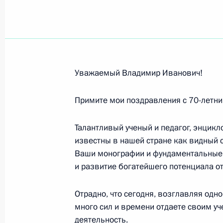
А.В.ЕЛЮТИНУ
16 мая 2007 года, 00:00
Ю.Ф.СИСИКИНУ
Уважаемый Владимир Иванович!
15 мая 2007 года, 00:00
Примите мои поздравления с 70-летн
Талантливый ученый и педагог, энцик
Коллективу ГУ «Санкт-Петербургски
известны в нашей стране как видный с
исследовательскийпсихоневрологич
Ваши монографии и фундаментальные 
14 мая 2007 года, 00:00
и развитие богатейшего потенциала от
Отрадно, что сегодня, возглавляя одн
Н.И.СОРОКИНОЙ
много сил и времени отдаете своим у
деятельность.
13 мая 2007 года, 00:00