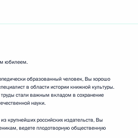
им юбилеем.
лопедически образованный человек, Вы хорошо
й научно-
пециалист в области истории книжной культуры.
еский институт им.В. М.Бехтерева»
труды стали важным вкладом в сохранение
ечественной науки.
о из крупнейших российских издательств, Вы
ченикам, ведете плодотворную общественную