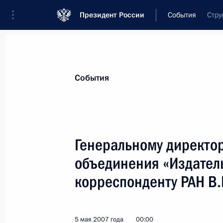
Президент России
События
Стру
Президент
Администрация
Государст
Новости
Стенограммы
Поездки
Те
События
Показа
Генеральному директо
объединения «Издатель
В.И.КАЗЕНИНУ
корреспонденту РАН В
21 мая 2007 года, 00:00
5 мая 2007 года
00:00