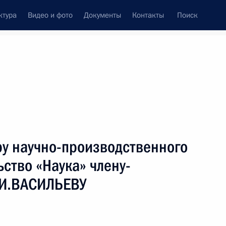
ктура
Видео и фото
Документы
Контакты
Поиск
венный Совет
Совет Безопасности
Комиссии и советы
леграммы
Сведения о Президенте
апрель, 2007
ть следующие материалы
ру научно-производственного
ство «Наука» члену-
.И.ВАСИЛЬЕВУ