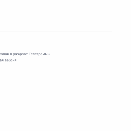
ий, имеющих государственный статус
ован в разделе:
Телеграммы
ая версия
ое объединение «Уралвагонзавод имени