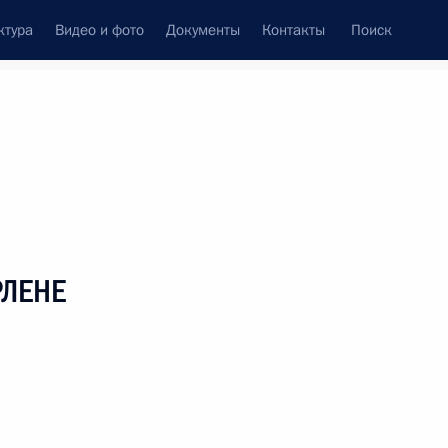
ктура
Видео и фото
Документы
Контакты
Поиск
венный Совет
Совет Безопасности
Комиссии и советы
леграммы
Сведения о Президенте
сентябрь, 2006
ть следующие материалы
РЛЕНЕ
венного архива кинофотодокументов