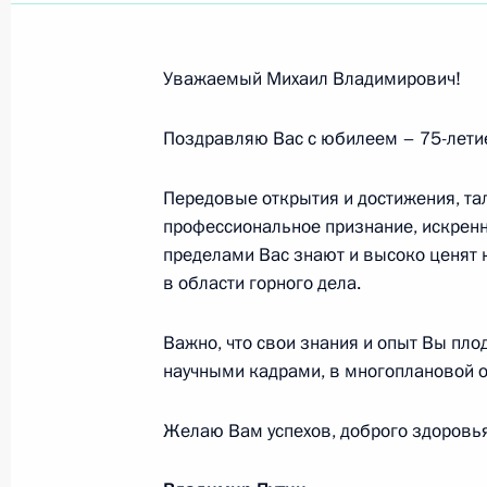
В.Н.ШАМБУРКИНУ
12 октября 2006 года, 00:00
Уважаемый Михаил Владимирович!
Поздравляю Вас с юбилеем – 75-летие
Академику РАН Ю.П.АЛТУХОВУ
11 октября 2006 года, 00:00
Передовые открытия и достижения, та
профессиональное признание, искренне
пределами Вас знают и высоко ценят 
Участникам, организаторам и гостя
в области горного дела.
«Кубок Кремля»
Важно, что свои знания и опыт Вы пло
7 октября 2006 года, 00:00
научными кадрами, в многоплановой о
Желаю Вам успехов, доброго здоровья
Участникам торжественного собран
хозяйства и перерабатывающей п