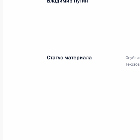
Владимир Путин
6 октября 2006 года, 00:00
Участникам Научной сессии академ
5 октября 2006 года, 00:00
Статус материала
Опублик
Текстов
Коллективу ФГУП «Производственн
Ф.Э.Дзержинского»
5 октября 2006 года, 00:00
Н.Н.АФОНИНУ
4 октября 2006 года, 00:00