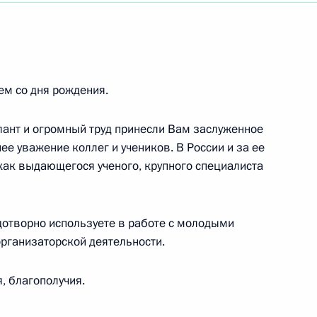
м со дня рождения.
лант и огромный труд принесли Вам заслуженное
е уважение коллег и учеников. В России и за ее
как выдающегося ученого, крупного специалиста
м XVII международного турнира по теннису
дотворно используете в работе с молодыми
рганизаторской деятельности.
, благополучия.
ия, посвященного Дню работника сельского
ромышленности