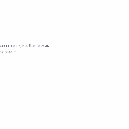
ован в разделе:
Телеграммы
ая версия
лавной старообрядческой церкви
ург)