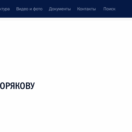
ктура
Видео и фото
Документы
Контакты
Поиск
венный Совет
Совет Безопасности
Комиссии и советы
леграммы
Сведения о Президенте
июль, 2005
ть следующие материалы
КОРЯКОВУ