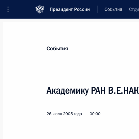
Президент России
События
Стру
Президент
Администрация
Государст
Новости
Стенограммы
Поездки
Те
События
Показа
Академику РАН В.Е.НА
А.И.ПОТАПОВУ
22 августа 2005 года, 00:00
26 июля 2005 года
00:00