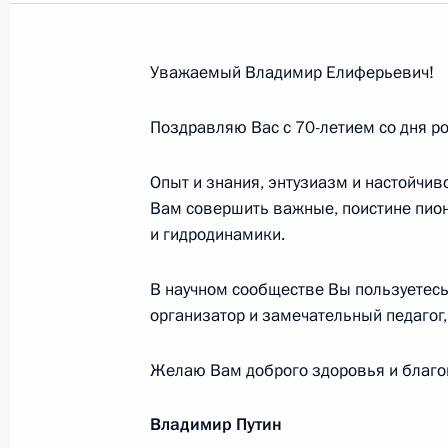
Ю.С.ЭНТИНУ
21 августа 2005 года, 00:00
Уважаемый Владимир Елиферьевич!
Поздравляю Вас с 70-летием со дня р
А.А.АДАБАШЬЯНУ
10 августа 2005 года, 00:00
Опыт и знания, энтузиазм и настойчи
Вам совершить важные, поистине пион
и гидродинамики.
Академику РАН Д.В.РУНДКВИСТУ
В научном сообществе Вы пользуетес
10 августа 2005 года, 00:00
организатор и замечательный педагог,
Желаю Вам доброго здоровья и благо
О.Б.ГАЛАХОВУ
10 августа 2005 года, 00:00
Владимир Путин