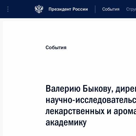
Президент России
События
Стру
Президент
Администрация
Государст
Новости
Стенограммы
Поездки
Те
События
Показа
Валерию Быкову, дире
научно-исследовательс
Владимиру Попову, президенту Сан
народному архитектору России
лекарственных и арома
24 декабря 2008 года, 12:45
академику