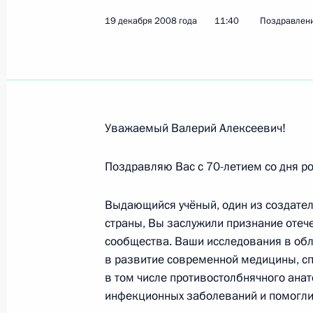
19 декабря 2008 года
Коллективу Государственного акад
11:40
Поздравлен
«Берёзка»
23 декабря 2008 года, 19:00
Уважаемый Валерий Алексеевич!
Наталии Нарочницкой, историку, о
23 декабря 2008 года, 11:56
Поздравляю Вас с 70-летием со дня р
Выдающийся учёный, один из создате
Родным Ольги Васильевны Лепеши
страны, Вы заслужили признание отеч
сообщества. Ваши исследования в об
20 декабря 2008 года, 19:10
в развитие современной медицины, с
в том числе противостолбнячного анат
инфекционных заболеваний и помогли 
Коллективу Государственной публи