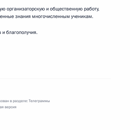
шую организаторскую и общественную работу,
ленные знания многочисленным ученикам.
 и благополучия.
сийского научно-исследовательского института
стений (ВИЛАР), академику
аграждения лауреатов общероссийского
ьских проектов в области энергетики «Энергия
ован в разделе:
Телеграммы
ая версия