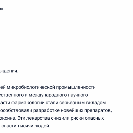
емического хореографического ансамбля
ия
бщественному деятелю
ождения.
лей микробиологической промышленности
нской
ественного и международного научного
ласти фармакологии стали серьёзным вкладом
пособствовали разработке новейших препаратов,
оксина. Эти лекарства снизили риски опасных
спасти тысячи людей.
чной исторической библиотеки