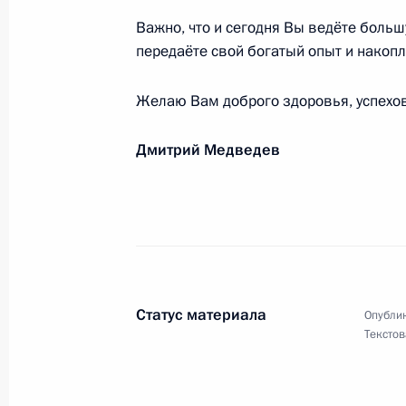
20 декабря 2008 года, 11:00
Важно, что и сегодня Вы ведёте боль
передаёте свой богатый опыт и накоп
Желаю Вам доброго здоровья, успехов
Валерию Быкову, директору Всерос
лекарственных и ароматических ра
Дмитрий Медведев
19 декабря 2008 года, 11:40
Участникам и гостям церемонии н
конкурса молодёжных исследовател
молодости»
Статус материала
Опублик
17 декабря 2008 года, 18:00
Текстов