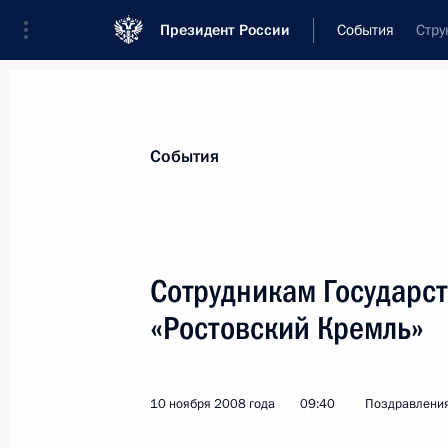
Президент России
События
Стру
Президент
Администрация
Государст
Новости
Стенограммы
Поездки
Те
События
Показа
Сотрудникам Государс
«Ростовский Кремль»
Евгению Свердлову, академику Рос
16 ноября 2008 года, 13:00
10 ноября 2008 года
09:40
Поздравлени