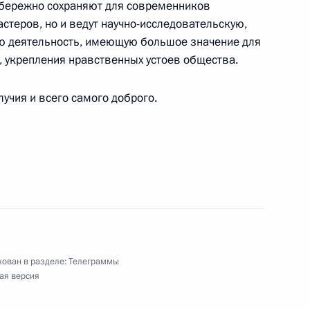
о бережно сохраняют для современников
стеров, но и ведут научно-исследовательскую,
ую деятельность, имеющую большое значение для
 укрепления нравственных устоев общества.
ея-Заповедника «Ростовский Кремль»
учия и всего самого доброго.
и хореографу
го Союза
ован в разделе:
Телеграммы
ая версия