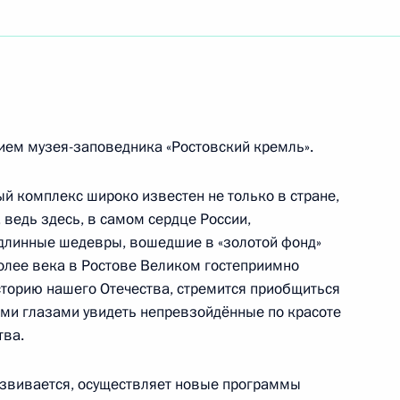
го драматического театра
ием музея-заповедника «Ростовский кремль».
й комплекс широко известен не только в стране,
 ведь здесь, в самом сердце России,
емпиону по шоссейным велогонкам,
одлинные шедевры, вошедшие в «золотой фонд»
Более века в Ростове Великом гостеприимно
историю нашего Отечества, стремится приобщиться
ими глазами увидеть непревзойдённые по красоте
тва.
ой конференции «Новые подходы у изучению
развивается, осуществляет новые программы