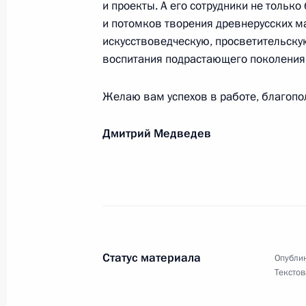
и проекты. А его сотрудники не тольк
10 ноября 2008 года, 12:00
и потомков творения древнерусских ма
искусствоведческую, просветительск
воспитания подрастающего поколения,
Сотрудникам Государственного Муз
Желаю вам успехов в работе, благопол
10 ноября 2008 года, 09:40
Дмитрий Медведев
Никите Долгушину, балетмейстеру 
8 ноября 2008 года, 11:15
Дмитрию Язову, маршалу Советско
Статус материала
Опублик
Текстов
8 ноября 2008 года, 11:00