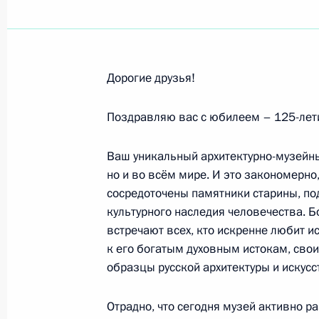
Вере Кузьминой, актрисе Чувашско
16 ноября 2008 года, 12:30
Дорогие друзья!
Александру Малинину, певцу
Поздравляю вас с юбилеем – 125-лет
16 ноября 2008 года, 12:00
Ваш уникальный архитектурно-музейны
но и во всём мире. И это закономерно,
Анатолию Яркину, олимпийскому ч
сосредоточены памятники старины, п
заслуженному мастеру спорта
культурного наследия человечества. 
11 ноября 2008 года, 10:00
встречают всех, кто искренне любит 
к его богатым духовным истокам, сво
образцы русской архитектуры и искусс
Участникам и гостям международн
Отрадно, что сегодня музей активно 
всемирной истории: 20 лет спустя»