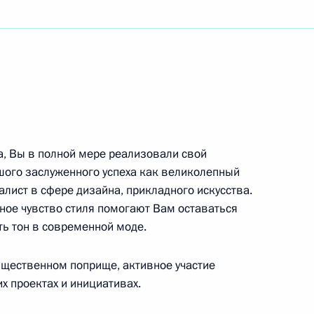
литической партии «Справедливая Россия»
одителю Санкт-Петербургского театра «Русская
ва Рудольфу Фурманову
а, Вы в полной мере реализовали свой
шого заслуженного успеха как великолепный
алист в сфере дизайна, прикладного искусства.
ное чувство стиля помогают Вам оставаться
о хозяйства Российской Федерации
ь тон в современной моде.
бщественном поприще, активное участие
х проектах и инициативах.
о слёта студенческих отрядов