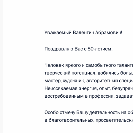
Участникам и гостям VII съезда по
26 октября 2013 года, 11:00
Уважаемый Валентин Абрамович!
Директору – художественному руков
Поздравляю Вас с 50-летием.
антреприза» имени Андрея Мироно
Человек яркого и самобытного талант
22 октября 2013 года, 09:20
творческий потенциал, добились боль
мастер, художник, авторитетный специ
Неиссякаемая энергия, опыт, безупреч
Работникам и ветеранам дорожног
востребованным в профессии, задават
20 октября 2013 года, 10:00
Особо отмечу Вашу деятельность на о
в благотворительных, просветительски
Участникам и гостям Всероссийског