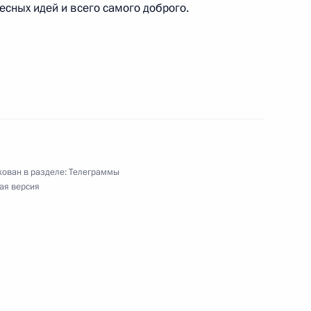
сных идей и всего самого доброго.
сту России
аосской Народно-Демократической Республики
ован в разделе:
Телеграммы
ая версия
блики Филиппины