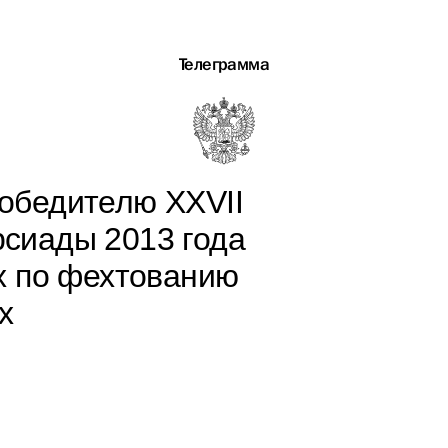
Телеграмма
обедителю XXVII
сиады 2013 года
х по фехтованию
х