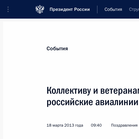
Президент России
События
Стру
Президент
Администрация
Государст
Новости
Стенограммы
Поездки
Те
События
Показа
Коллективу и ветерана
российские авиалинии
Российским геологам
4 апреля 2013 года, 19:00
18 марта 2013 года
09:40
Поздравления