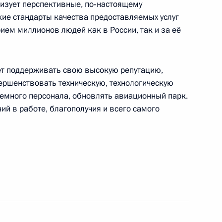
лизует перспективные, по‑настоящему
ие стандарты качества предоставляемых услуг
ием миллионов людей как в России, так и за её
ния, посвящённого Дню единения народов
дет поддерживать свою высокую репутацию,
ершенствовать техническую, технологическую
аземного персонала, обновлять авиационный парк.
й в работе, благополучия и всего самого
ь»