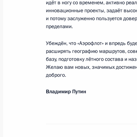
идёт в ногу со временем, активно реа
инновационные проекты, задаёт высок
и потому заслуженно пользуется довер
Участникам торжественного собра
пределами.
России и Беларуси
2 апреля 2013 года, 19:00
Убеждён, что «Аэрофлот» и впредь бу
расширять географию маршрутов, сов
базу, подготовку лётного состава и н
Март 2013 года
Желаю вам новых, значимых достижени
доброго.
Московскому театру на Таганке
30 марта 2013 года, 15:20
Владимир Путин
Коллективу газеты «Сельская жизн
28 марта 2013 года, 18:00