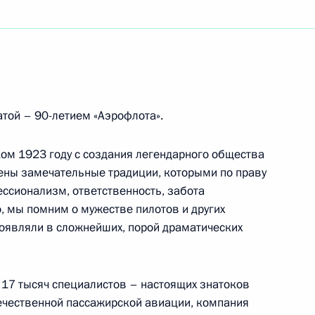
резиденту Аргентинской Республики
 и кино, народной артистке СССР
той – 90-летием «Аэрофлота».
ком 1923 году с создания легендарного общества
ены замечательные традиции, которыми по праву
тисту России
ссионализм, ответственность, забота
, мы помним о мужестве пилотов и других
роявляли в сложнейших, порой драматических
 Ассоциации российских банков
 17 тысяч специалистов – настоящих знатоков
ечественной пассажирской авиации, компания