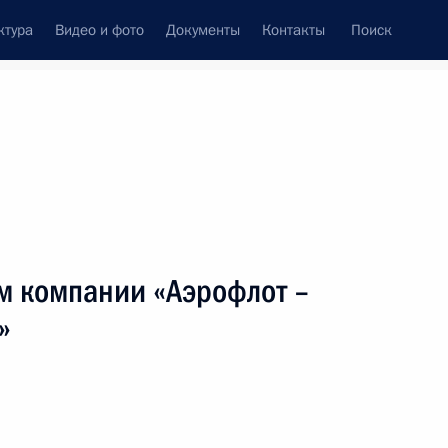
ктура
Видео и фото
Документы
Контакты
Поиск
венный Совет
Совет Безопасности
Комиссии и советы
леграммы
Сведения о Президенте
март, 2013
ть следующие материалы
м компании «Аэрофлот –
»