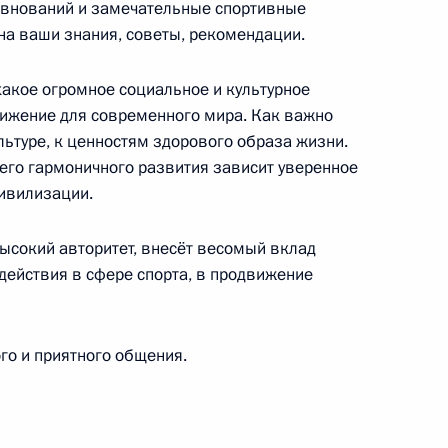
евнований и замечательные спортивные
на ваши знания, советы, рекомендации.
какое огромное социальное и культурное
вижение для современного мира. Как важно
ьтуре, к ценностям здорового образа жизни.
его гармоничного развития зависит уверенное
цивилизации.
внутренних дел
высокий авторитет, внесёт весомый вклад
ействия в сфере спорта, в продвижение
ии открытия Российского еврейского музея
о и приятного общения.