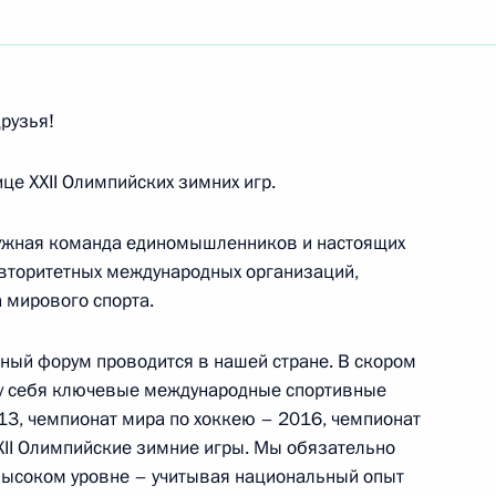
рузья!
енного исторического архива (РГИА)
це XXII Олимпийских зимних игр.
ружная команда единомышленников и настоящих
авторитетных международных организаций,
да Общероссийской общественной организации
 мирового спорта.
 России»
ьный форум проводится в нашей стране. В скором
 у себя ключевые международные спортивные
13, чемпионат мира по хоккею – 2016, чемпионат
XXII Олимпийские зимние игры. Мы обязательно
высоком уровне – учитывая национальный опыт