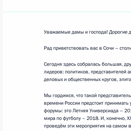
Коллективу ОАО «АК «Транснефть»
17 ноября 2012 года, 10:30
Уважаемые дамы и господа! Дорогие д
Коллективу Российского государств
Рад приветствовать вас в Сочи – столи
15 ноября 2012 года, 10:40
Сегодня здесь собралась большая, д
лидеров: политиков, представителей 
Участникам и гостям форума-съез
деловых и общественных кругов, элита
малого и среднего бизнеса «ОПОРА
14 ноября 2012 года, 11:00
Мы гордимся, что такой представител
времени России предстоит принимать
форумы: это Летняя Универсиада – 20
мира по футболу – 2018. И, конечно, 
Родным Ильи Олейникова
проведём эти мероприятия на самом 
11 ноября 2012 года, 14:45