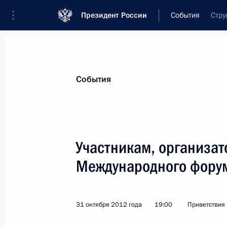
Президент России
События
Стру
Президент
Администрация
Государст
Новости
Стенограммы
Поездки
Те
События
Показа
Участникам, организат
Международного форум
Эльдару Рязанову, кинорежиссёру, 
18 ноября 2012 года, 10:00
31 октября 2012 года
19:00
Приветствия