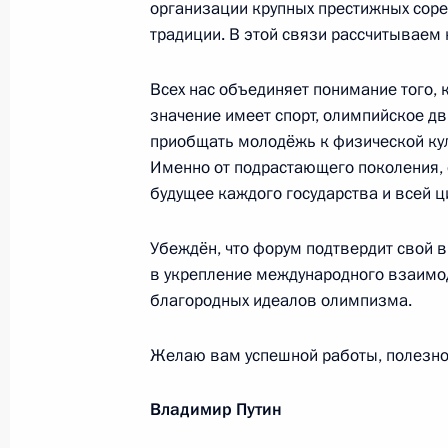
организации крупных престижных сор
традиции. В этой связи рассчитываем 
Полковнику Джорджу Блейку
Всех нас объединяет понимание того, 
значение имеет спорт, олимпийское д
11 ноября 2012 года, 11:00
приобщать молодёжь к физической кул
Именно от подрастающего поколения, 
будущее каждого государства и всей 
Сотрудникам и ветеранам органов 
Убеждён, что форум подтвердит свой 
10 ноября 2012 года, 10:00
в укрепление международного взаимод
благородных идеалов олимпизма.
Участникам торжественной церемон
Желаю вам успешной работы, полезног
толерантности
8 ноября 2012 года, 12:00
Владимир Путин