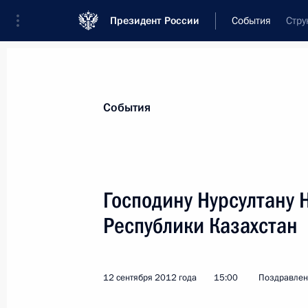
Президент России
События
Стру
Президент
Администрация
Государст
Новости
Стенограммы
Поездки
Те
События
Показа
Господину Нурсултану 
Республики Казахстан
Участникам торжественных меропр
19 сентября 2012 года, 10:30
12 сентября 2012 года
15:00
Поздравлен