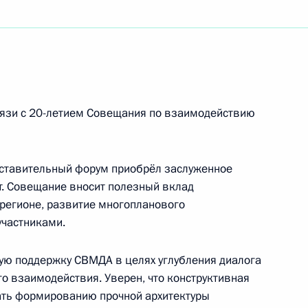
уреату Государственных премий СССР и РСФСР,
а-Шана
вязи с 20-летием Совещания по взаимодействию
ставительный форум приобрёл заслуженное
т. Совещание вносит полезный вклад
дной артистке России
 регионе, развитие многопланового
участниками.
ую поддержку СВМДА в целях углубления диалога
о взаимодействия. Уверен, что конструктивная
омплекса России
ать формированию прочной архитектуры