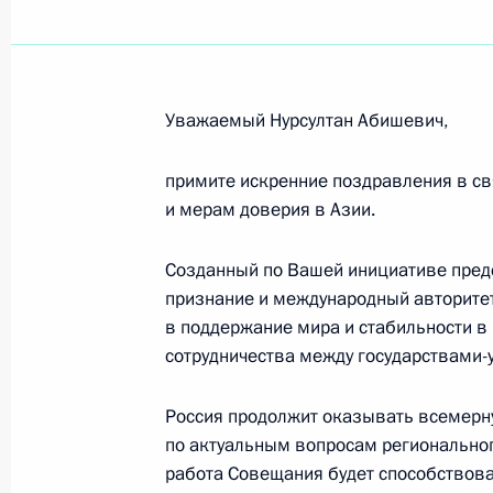
Владимиру Цигалю, скульптору, ла
народному художнику СССР
17 сентября 2012 года, 10:00
Уважаемый Нурсултан Абишевич,
Поздравление с праздником Рош х
примите искренние поздравления в с
и мерам доверия в Азии.
16 сентября 2012 года, 15:40
Созданный по Вашей инициативе пред
признание и международный авторите
Ангелине Вовк, телеведущей, наро
в поддержание мира и стабильности в
16 сентября 2012 года, 12:00
сотрудничества между государствами-
Россия продолжит оказывать всемерн
по актуальным вопросам региональног
Работникам и ветеранам лесного к
работа Совещания будет способствов
16 сентября 2012 года, 11:00