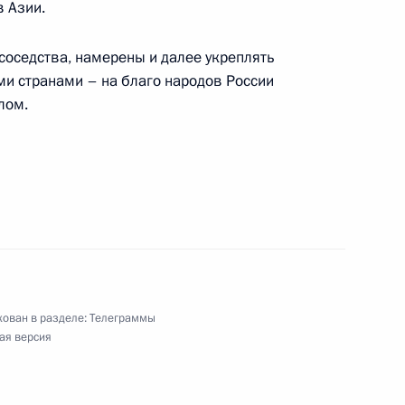
в Азии.
соседства, намерены и далее укреплять
твенного аграрного университета имени Петра I
и странами – на благо народов России
лом.
ения, народному артисту СССР
гогу, народной артистке СССР
ован в разделе:
Телеграммы
ая версия