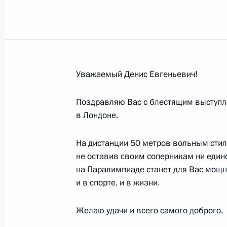
Денису Гулину, чемпиону XIV Парал
в соревнованиях по лёгкой атлетик
7 сентября 2012 года, 22:00
Уважаемый Денис Евгеньевич!
Михаилу Оюну, Олегу Шестакову, Т
Поздравляю Вас с блестящим выступле
летних игр 2012 года в Лондоне в 
в Лондоне.
7 сентября 2012 года, 22:00
На дистанции 50 метров вольным сти
не оставив своим соперникам ни едино
на Паралимпиаде станет для Вас мощ
Участникам, организаторам и гост
и в спорте, и в жизни.
школьников «Президентские спорт
7 сентября 2012 года, 19:10
Желаю удачи и всего самого доброго.