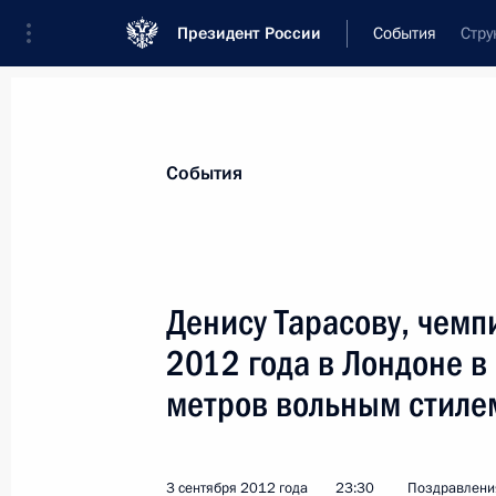
Президент России
События
Стру
Президент
Администрация
Государст
Новости
Стенограммы
Поездки
Те
События
Показа
Денису Тарасову, чемп
2012 года в Лондоне в
Никите Прохорову, чемпиону XIV П
в соревнованиях по лёгкой атлетик
метров вольным стиле
7 сентября 2012 года, 22:00
3 сентября 2012 года
23:30
Поздравлени