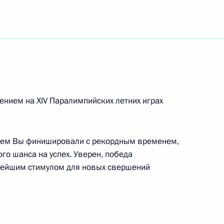
импийских летних игр 2012 года в Лондоне
е в тройном прыжке
имуру Тучинову, чемпионам XIV Паралимпийских
нием на XIV Паралимпийских летних играх
командных соревнованиях по стрельбе из лука
лем Вы финишировали с рекордным временем,
го шанса на успех. Уверен, победа
нейшим стимулом для новых свершений
ям Всероссийских спортивных соревнований
ивные игры»