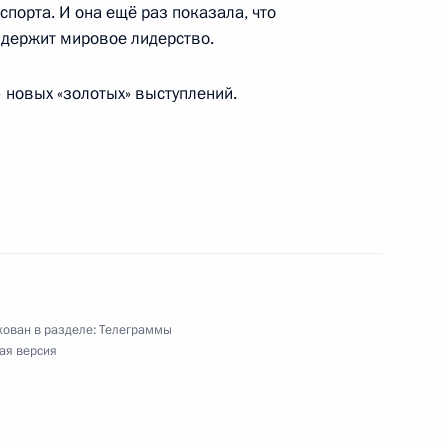
спорта. И она ещё раз показала, что
 держит мировое лидерство.
онного агентства «РосБизнесКонсалтинг»
– новых «золотых» выступлений.
импийской чемпионке по фехтованию
ован в разделе:
Телеграммы
ая версия
родного университета природы, общества