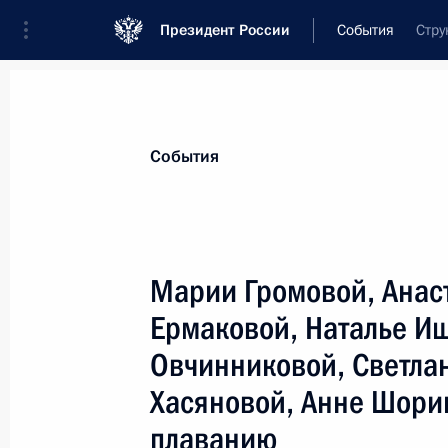
Президент России
События
Стру
Президент
Администрация
Государст
Новости
Стенограммы
Поездки
Те
События
Показа
Марии Громовой, Анас
Ермаковой, Наталье Ищ
Игорю Плотникову, чемпиону Парал
Овчинниковой, Светла
9 сентября 2008 года, 19:30
Хасяновой, Анне Шори
плаванию