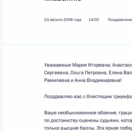
Коллективу Санкт-Петербургского Г
и телевидения
23 августа 2008 года
14:00
Поздравлени
9 сентября 2008 года, 12:15
Коллективу издательства «Детская 
9 сентября 2008 года, 12:10
Уважаемые Мария Игоревна, Анастаси
Сергеевна, Ольга Петровна, Елена Ва
Рамилевна и Анна Владимировна!
Дмитрию Кокареву, чемпиону Пара
7 сентября 2008 года, 20:10
Поздравляю вас с блестящим триумфо
Ваше необыкновенное обаяние, граци
по достоинству оценены судьями, кот
Валерию Пономаренко, чемпиону П
только высшие баллы. Эта яркая побе
7 сентября 2008 года, 20:00