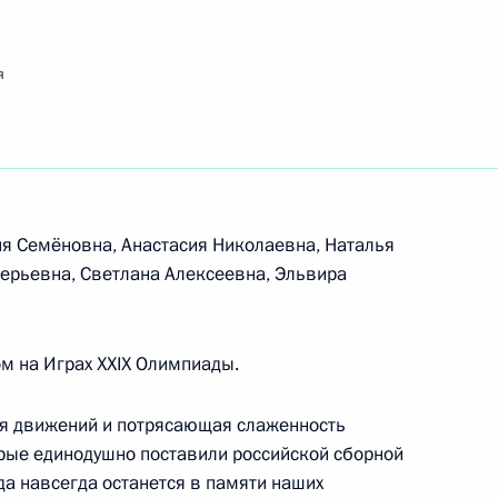
осударственного Университета кино
я
литература»
я Семёновна, Анастасия Николаевна, Наталья
лерьевна, Светлана Алексеевна, Эльвира
лимпийских игр в Пекине
м на Играх XXIX Олимпиады.
я движений и потрясающая слаженность
орые единодушно поставили российской сборной
аралимпийских игр в Пекине
да навсегда останется в памяти наших