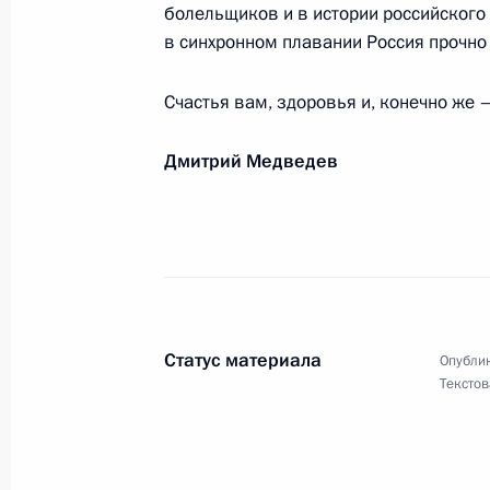
болельщиков и в истории российского 
в синхронном плавании Россия прочно
Коллективу Российского информаци
Счастья вам, здоровья и, конечно же 
3 сентября 2008 года, 11:00
Дмитрий Медведев
Галине Гороховой, трёхкратной ол
1 сентября 2008 года, 11:00
Статус материала
Опублик
Август 2008 года
Текстов
Олегу Кузнецову, ректору Междуна
и человека «Дубна»
29 августа 2008 года, 11:15