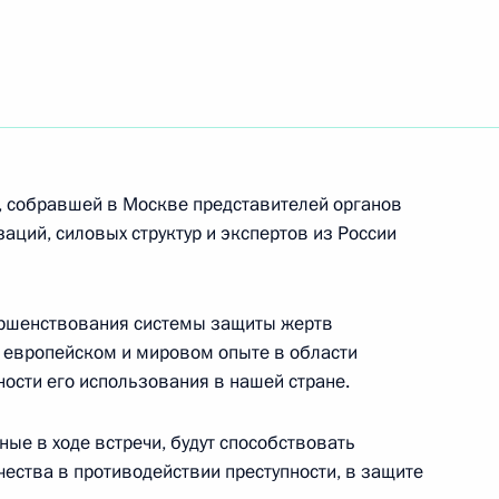
ятия, посвящённого Международному дню
, собравшей в Москве представителей органов
аций, силовых структур и экспертов из России
национального конгресса «Дискуссионные
»
ершенствования системы защиты жертв
 европейском и мировом опыте в области
ости его использования в нашей стране.
ые в ходе встречи, будут способствовать
 актрисе, народной артистке России
ества в противодействии преступности, в защите