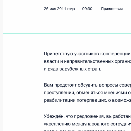
26 мая 2011 года
09:30
Приветствия
Участникам праздничного меропри
защиты детей
1 июня 2011 года, 10:00
Приветствую участников конференции
власти и неправительственных организ
Участникам и гостям Российского 
и ряда зарубежных стран.
вопросы современного акушерства
1 июня 2011 года, 10:00
Вам предстоит обсудить вопросы сов
преступлений, обменяться мнениями о
реабилитации потерпевших, о возможн
Май 2011 года
Убеждён, что предложения, выработанн
Роксане Бабаян, эстрадной певице,
укреплению международного сотруднич
30 мая 2011 года, 11:45