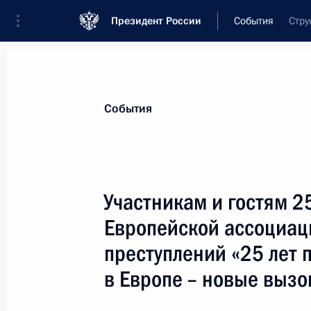
Президент России
События
Стру
Президент
Администрация
Государст
Новости
Стенограммы
Поездки
Те
События
Показа
Участникам и гостям 
Европейской ассоциац
Владимиру Маевскому, учёному в 
профессору кафедры институциона
преступлений «25 лет
университета управления, академи
в Европе – новые выз
1 июня 2011 года, 10:10