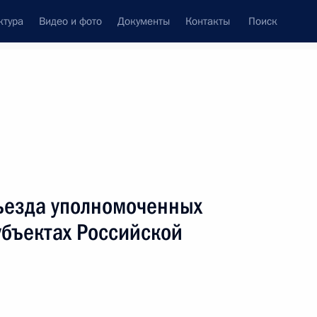
ктура
Видео и фото
Документы
Контакты
Поиск
венный Совет
Совет Безопасности
Комиссии и советы
леграммы
Сведения о Президенте
март, 2011
ть следующие материалы
Съезда уполномоченных
убъектах Российской
нко