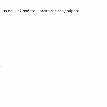
вационных технологий «Инфоспейс»
ьно важной работе и всего самого доброго.
ёру, сценаристу, народному артисту России
овской государственной академической
оссии
уционного Суда (в отставке)