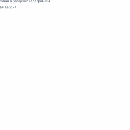
ован в разделе:
Телеграммы
ая версия
ского театра Сатиры, народной артистке России
ренних войск МВД России
и кино