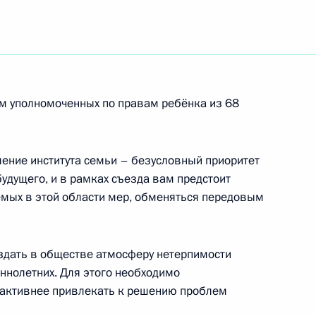
 Республики Намибии
м уполномоченных по правам ребёнка из 68
 Института общей и неорганической химии
оссийской академии наук
ление института семьи – безусловный приоритет
будущего, и в рамках съезда вам предстоит
мых в этой области мер, обменяться передовым
авту, дважды Герою Советского Союза
здать в обществе атмосферу нетерпимости
нолетних. Для этого необходимо
 активнее привлекать к решению проблем