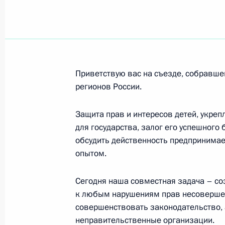
Хификепунье Похамбе, Президенту
30 марта 2011 года, 17:00
Приветствую вас на съезде, собравше
регионов России.
Владимиру Новоторцеву, директору
имени Н.С.Курнакова, академику Р
Защита прав и интересов детей, укреп
30 марта 2011 года, 10:00
для государства, залог его успешного 
обсудить действенность предпринимае
опытом.
Алексею Губареву, лётчику-космон
Сегодня наша совместная задача – со
29 марта 2011 года, 15:25
к любым нарушениям прав несовершен
совершенствовать законодательство,
неправительственные организации.