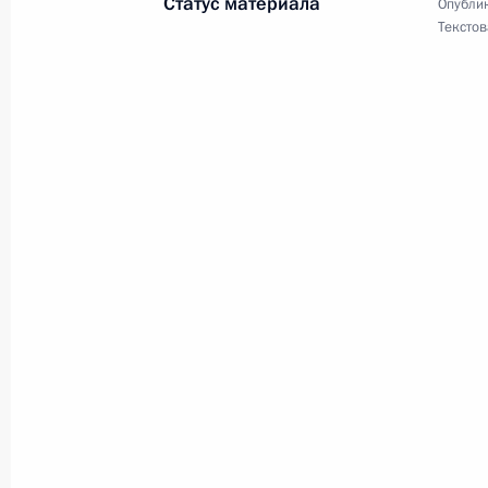
Статус материала
Опублик
Текстов
Светлане Рябовой, актрисе Москов
27 марта 2011 года, 11:10
Личному составу и ветеранам внут
27 марта 2011 года, 11:00
Алексею Булдакову, актёру театра 
26 марта 2011 года, 11:23