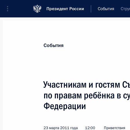
Президент России
События
Стру
Президент
Администрация
Государст
Новости
Стенограммы
Поездки
Те
События
Показа
Участникам и гостям 
по правам ребёнка в с
Март 2011 года
Федерации
Родным и близким Людмилы Гурче
30 марта 2011 года, 20:30
23 марта 2011 года
12:00
Приветствия