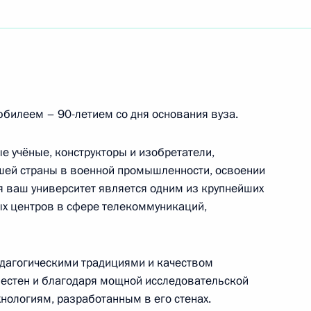
окринологический научный центр», академику
оперы Московского академического музыкального
билеем – 90-летием со дня основания вуза.
и Вл.И.Немировича-Данченко,народному артисту
е учёные, конструкторы и изобретатели,
шей страны в военной промышленности, освоении
я ваш университет является одним из крупнейших
х центров в сфере телекоммуникаций,
составу, студентам и сотрудникам МТУСИ
едагогическими традициями и качеством
вестен и благодаря мощной исследовательской
нологиям, разработанным в его стенах.