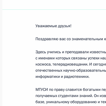
Ивану Дедову, директору ФГУ «Энд
РАН и РАМН
12 февраля 2011 года, 12:40
Уважаемые друзья!
Леониду Болдину, певцу, солисту 
Поздравляю вас со знаменательным ю
театра имени К.С.Станиславского 
СССР
Здесь учились и преподавали известны
с именами которых связаны успехи на
12 февраля 2011 года, 12:30
космоса, телерадиовещании. И сегодн
отечественных научно-образовательны
информатики и радиотехники.
Профессорско-преподавательскому 
11 февраля 2011 года, 11:00
МТУСИ по праву славится богатыми п
получаемых студентами знаний. Он из
базе, уникальному оборудованию и тех