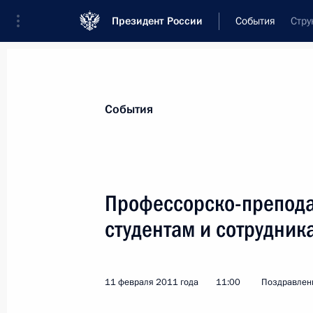
Президент России
События
Стру
Президент
Администрация
Государст
Новости
Стенограммы
Поездки
Те
События
Показа
Профессорско-препода
студентам и сотрудни
Участникам XV Конгресса педиатро
14 февраля 2011 года, 10:00
11 февраля 2011 года
11:00
Поздравлен