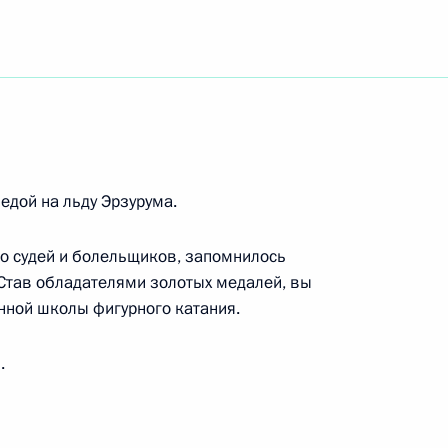
в России
окринологический научный центр», академику
едой на льду Эрзурума.
о судей и болельщиков, запомнилось
 Став обладателями золотых медалей, вы
оперы Московского академического музыкального
нной школы фигурного катания.
и Вл.И.Немировича-Данченко,народному артисту
.