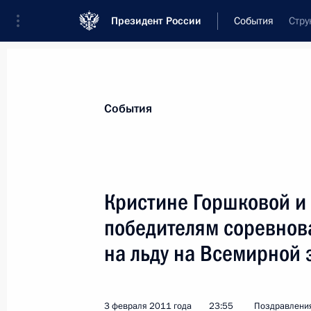
Президент России
События
Стру
Президент
Администрация
Государст
Новости
Стенограммы
Поездки
Те
События
Показа
Кристине Горшковой и 
победителям соревнов
Ивану Скобреву, победителю чемпи
на льду на Всемирной
14 февраля 2011 года, 12:00
3 февраля 2011 года
23:55
Поздравлени