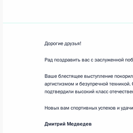
Участникам XV Конгресса педиатро
14 февраля 2011 года, 10:00
Ивану Дедову, директору ФГУ «Энд
Дорогие друзья!
РАН и РАМН
12 февраля 2011 года, 12:40
Рад поздравить вас с заслуженной поб
Ваше блестящее выступление покорил
артистизмом и безупречной техникой.
Леониду Болдину, певцу, солисту 
подтвердили высокий класс отечестве
театра имени К.С.Станиславского 
СССР
Новых вам спортивных успехов и удачи
12 февраля 2011 года, 12:30
Дмитрий Медведев