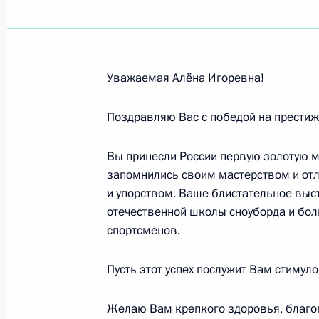
Алёне Заварзиной, чемпионке мира
слаломе
19 января 2011 года, 20:20
Уважаемая Алёна Игоревна!
Поздравляю Вас с победой на престиж
Юрию Стоскову, актёру театра и к
Вы принесли России первую золотую м
19 января 2011 года, 10:50
запомнились своим мастерством и от
и упорством. Ваше блистательное выс
отечественной школы сноуборда и бо
Марии Чегодаевой, искусствоведу,
спортсменов.
художеств
19 января 2011 года, 10:30
Пусть этот успех послужит Вам стимул
Желаю Вам крепкого здоровья, благоп