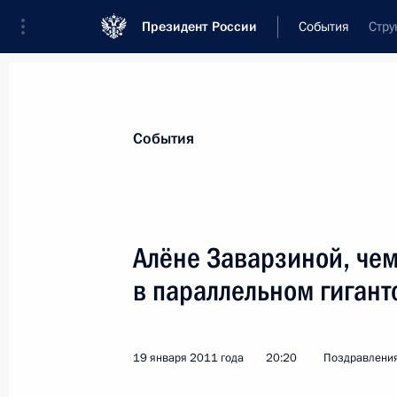
Президент России
События
Стру
Президент
Администрация
Государст
Новости
Стенограммы
Поездки
Те
События
Показа
Алёне Заварзиной, чем
в параллельном гигант
Вениамину Волкову, офтальмологу,
участнику Великой Отечественной 
20 января 2011 года, 11:00
19 января 2011 года
20:20
Поздравлени