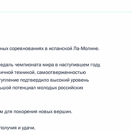
 по сноуборду в параллельном гигантском
ных соревнованиях в испанской Ла-Молине.
ино, народному артисту РСФСР
едаль чемпионата мира в наступившем году,
личной техникой, самоотверженностью
тупление подтвердило высокий уровень
льшой потенциал молодых российских
 действительному члену Российской Академии
ом для покорения новых вершин.
олучия и удачи.