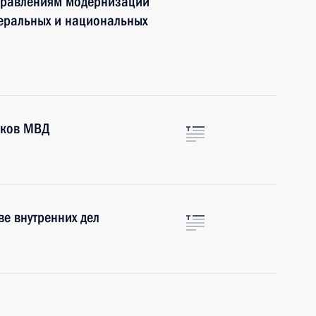
правлениям модернизации
деральных и национальных
иков МВД
е внутренних дел