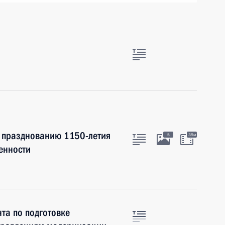
к празднованию 1150-летия
5
35м
енности
та по подготовке