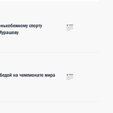
онькобежному спорту
 Мурашову
обедой на чемпионате мира