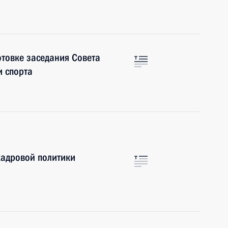
отовке заседания Совета
и спорта
кадровой политики