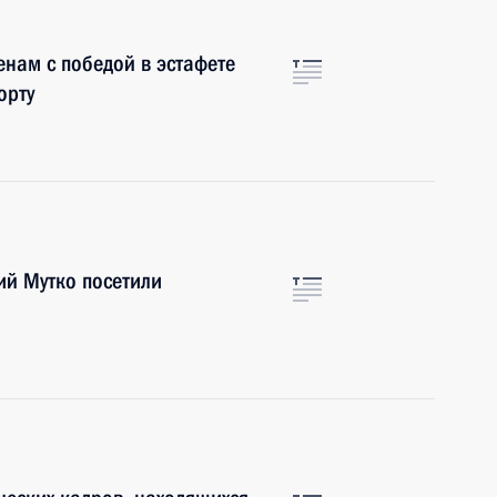
нам с победой в эстафете
орту
й Мутко посетили