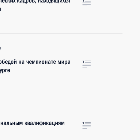
ческих кадров, находящихся
и
е
победой на чемпионате мира
урге
иональным квалификациям