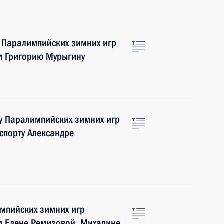
 Паралимпийских зимних игр
м Григорию Мурыгину
у Паралимпийских зимних игр
спорту Александре
мпийских зимних игр
м Елене Ремизовой, Михалине