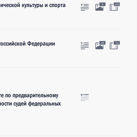
ической культуры и спорта
9
12м
Российской Федерации
49
7м
те по предварительному
ости судей федеральных