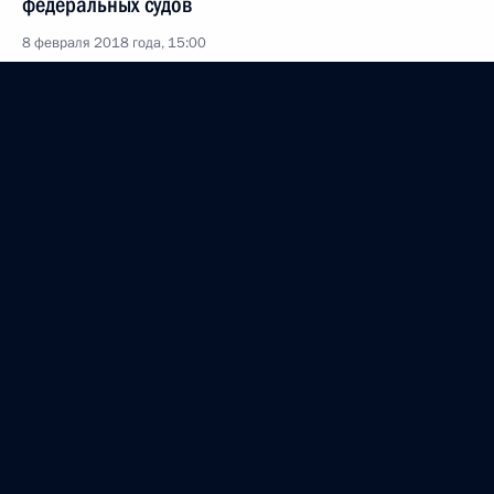
федеральных судов
8 февраля 2018 года, 15:00
5 февраля 2018 года, понедельник
Объявлены лауреаты премии Президента
в области науки и инноваций для молодых учёных
за 2017 год
5 февраля 2018 года, 13:30
Москва
4 февраля 2018 года, воскресенье
Поздравление сборной России с победой
на чемпионате мира по хоккею с мячом
2018 года в Хабаровске