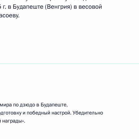
г. в Будапеште (Венгрия) в весовой
асоеву.
ата мира по фехтованию
ях на саблях Яне Егорян
ната мира по водным видам
ях по синхронному плаванию
 мира по дзюдо в Будапеште,
рограмме Александру
готовку и победный настрой. Убедительно
 награды».