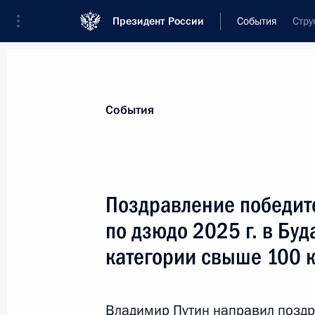
Президент России
События
Стру
Президент
Администрация
Государст
Новости
Сведения о комиссиях и совет
События
Отдельная комиссия или совет
Совет по развитию физической культуры
Поздравление победит
по дзюдо 2025 г. в Бу
категории свыше 100 к
Показа
Владимир Путин направил позд