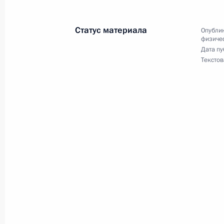
Статус материала
Опублик
19 июня 2025 года, четверг
физичес
Дата пу
Текстов
Поздравление победителю чемпион
2025 года в Будапеште (Венгрия) в
Матвею Каниковскому
19 июня 2025 года, 22:00
16 июня 2025 года, понедельник
Поздравление победителю чемпион
2025 года в Будапеште (Венгрия) в
Тимуру Арбузову
16 июня 2025 года, 22:00