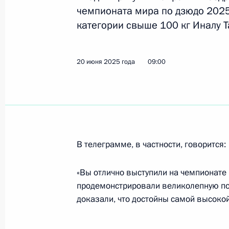
чемпионата мира по дзюдо 2025 
категории свыше 100 кг Иналу Т
27 июля 2025 года, воскресенье
Поздравление победителю чемпион
20 июня 2025 года
09:00
2025 года в Тбилиси в соревновани
27 июля 2025 года, 21:00
23 июля 2025 года, среда
В телеграмме, в частности, говорится:
Поздравление победителям чемпио
спорта в Сингапуре в соревновани
«Вы отлично выступили на чемпионате
смешанных дуэтов в технической п
продемонстрировали великолепную под
Мальцеву и Майе Гурбанбердиевой
доказали, что достойны самой высокой
23 июля 2025 года, 21:00