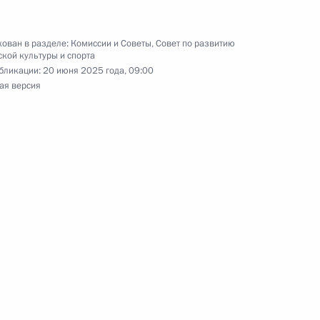
ован в разделе:
Комиссии и Советы
,
Совет по развитию
кой культуры и спорта
бликации:
20 июня 2025 года, 09:00
ая версия
ата мира по дзюдо
 весовой категории до 100 кг
ата мира по дзюдо
 весовой категории до 81 кг